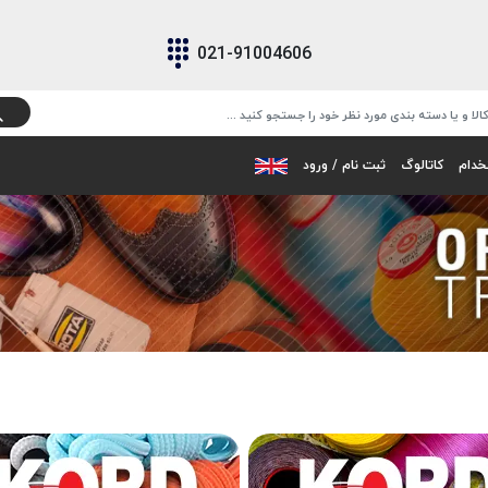
021-91004606
خدام
کاتالوگ
ثبت نام / ورود