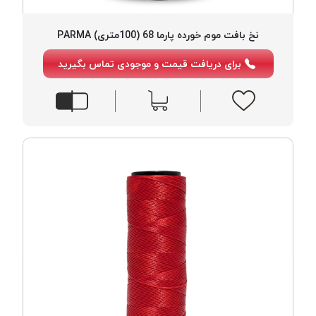
پلاس
PPLUS
نخ بافت موم خورده پارما 68 (100متری) PARMA
نخ
برای دریافت قیمت و موجودی تماس بگیرید
توری
پلیسه
بتا
KORD
BETA
دوک
های
متراژ
پایین
امگا
OMEGA
ونتو
VENTO
پارما