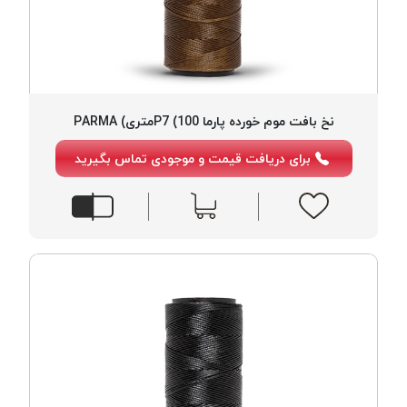
نخ بافت موم خورده پارما P7 (100متری) PARMA
برای دریافت قیمت و موجودی تماس بگیرید