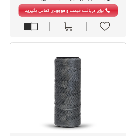
موم پی
برای دریافت قیمت و موجودی تماس بگیرید
پلاس
PPLUS
نخ
بافت
بدون
موم
زتا
KORD
ZETA
نخ
بافت
بدون
موم
امگا
OMEGA
نخ