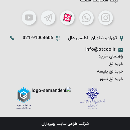
ثبت شکـایت شمـــا
تهران، نیاوران، اطلس مال
021-91004606
info@otcco.ir
راهنمای خرید
خرید نخ
خرید نخ پلیسه
خرید نخ نسوز
شرکت طراحی سایت
بهپردازان