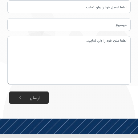
دوخت
کومو
COMO
نخ
دوخت
دلتا
DELTA
نخ
دوخت
اکو
E.K.O
نخ
ارسال
بافت
موم
خورده
نخ
بافت