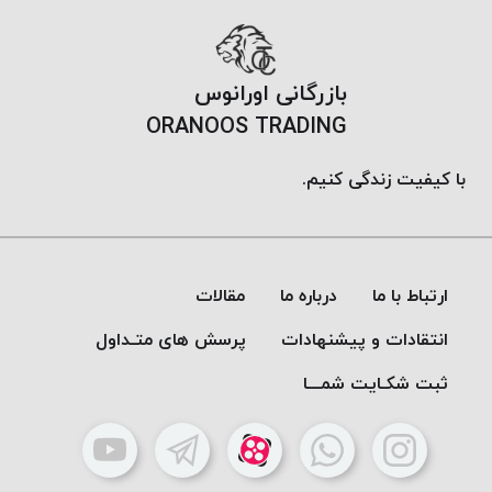
موم
خورده
کُرد
بازرگانی اورانوس
KORD
ORANOOS TRADING
نخ
بافت
با کیفیت زندگی کنیم.
موم
خورده
امگا
OMEGA
نخ بافت
ارتباط با ما
درباره ما
مقالات
موم
انتقادات و پیشنهادات
پرسش های متـداول
خورده
میلانو
ثبت شکـایت شمـــا
MILANO
نخ
بافت
موم