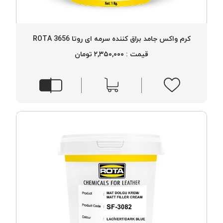
PARMA
نخ
دستبندی
کرم واکس جامد براق کننده سرمه ای روتا 3656 ROTA
DOVE
قیمت : ۲,۳۵۰,۰۰۰ تومان
نخ گلدوزی
FILKRISTAL
نخ
نسوز
Meta-
Aramid
&
Para-
Aramid