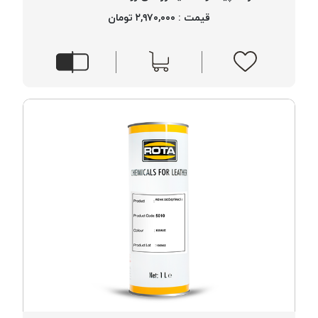
موم پی
قیمت : ۲,۹۷۰,۰۰۰ تومان
پلاس
PPLUS
نخ
بافت
بدون
موم
زتا
KORD
ZETA
نخ
بافت
بدون
موم
امگا
OMEGA
نخ