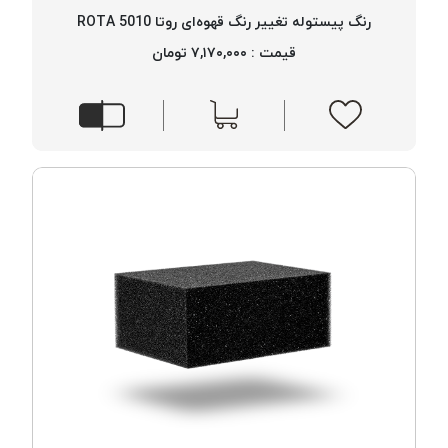
بافت
رنگ پیستوله تغییر رنگ قهوه‌ای روتا 5010 ROTA
بدون
قیمت : ۷,۱۷۰,۰۰۰ تومان
موم
کُرد
KORD
نخ
توری
پلیسه
نخ
توری
پلیسه
کرد
KORD
OMEGA
نخ
توری
پلیسه
پی