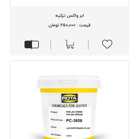
پلاس
PPLUS
ابر واکس ترکیه
نخ
قیمت : ۲۵۰,۰۰۰ تومان
توری
پلیسه
بتا
KORD
BETA
دوک
های
متراژ
پایین
امگا
OMEGA
ونتو
VENTO
پارما