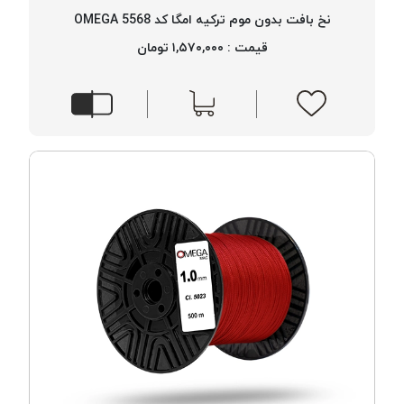
بافت
نخ بافت بدون موم ترکیه امگا کد 5568 OMEGA
بدون
قیمت : ۱,۵۷۰,۰۰۰ تومان
موم
کُرد
KORD
نخ
توری
پلیسه
نخ
توری
پلیسه
کرد
KORD
OMEGA
نخ
توری
پلیسه
پی