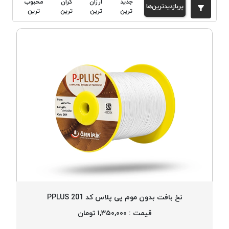
جدید
ارزان
گران
محبوب
پربازدیدترین‌ها
دوخت
ترین
ترین
ترین
ترین
کومو
COMO
نخ
دوخت
دلتا
DELTA
نخ
دوخت
اکو
E.K.O
نخ
بافت
موم
خورده
نخ بافت بدون موم پی پلاس کد 201 PPLUS
نخ
قیمت : ۱,۳۵۰,۰۰۰ تومان
بافت