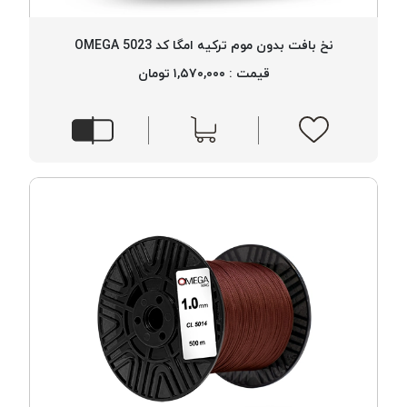
پلاس
PPLUS
نخ بافت بدون موم ترکیه امگا کد 5023 OMEGA
نخ
قیمت : ۱,۵۷۰,۰۰۰ تومان
توری
پلیسه
بتا
KORD
BETA
دوک
های
متراژ
پایین
امگا
OMEGA
ونتو
VENTO
پارما