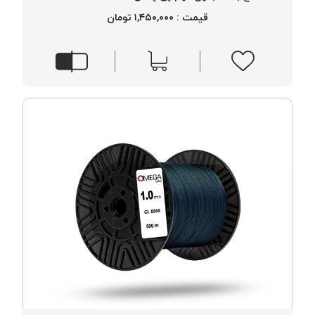
موم پی
قیمت : ۱,۴۵۰,۰۰۰ تومان
پلاس
PPLUS
نخ
بافت
بدون
موم
زتا
KORD
ZETA
نخ
بافت
بدون
موم
امگا
OMEGA
نخ