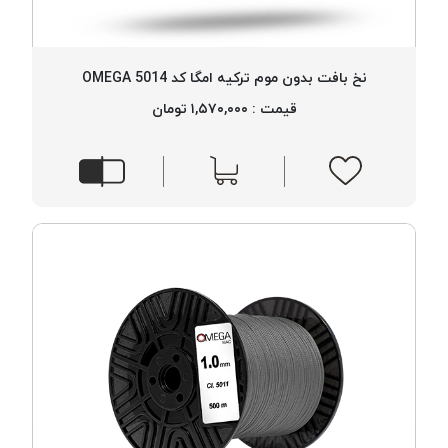
PARMA
نخ
دستبندی
نخ بافت بدون موم ترکیه امگا کد 5014 OMEGA
DOVE
قیمت : ۱,۵۷۰,۰۰۰ تومان
نخ گلدوزی
FILKRISTAL
نخ
نسوز
Meta-
Aramid
&
Para-
Aramid