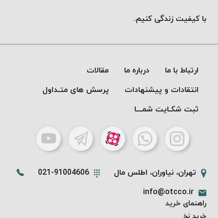
خورده
با کیفیت زندگی کنیم.
لیمکس
LIMAX
نخ
بافت
ارتباط با ما
درباره ما
مقالات
موم
خورده
انتقادات و پیشنهادات
پرسش های متـداول
تریشه
ثبت شکـایت شمـــا
امگا
OMEGA
نخ
بافت
بدون
تهران، نیاوران، اطلس مال
021-91004606
موم
نخ
info@otcco.ir
بافت
راهنمای خرید
بدون
خرید نخ