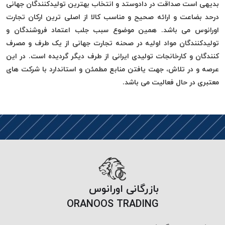
موم
بدیهی است صداقت در دادوستد و انتخاب بهترین تولیدکنندگان جهانی
خورده
درحد بضاعت و ارائه صحیح و مناسب کالا از اصلی ترین ارکان تجارت
کُرد
اورانوس می باشد. همین موضوع سبب جلب اعتماد فروشندگان و
KORD
تولیدکنندگان مواد اولیه در صحنه تجارت جهانی از یک طرف و مصرف
نخ
کنندگان و کارخانجات تولیدی ایرانی از طرف دیگر گردیده است. در این
بافت
عرصه و در تلاش، جهت یافتن منابع مطمئن و استاندارد با شرکت های
موم
معتبری در حال فعالیت می باشد.
خورده
امگا
OMEGA
نخ بافت
موم
خورده
میلانو
MILANO
بازرگانی اورانوس
نخ
ORANOOS TRADING
بافت
موم