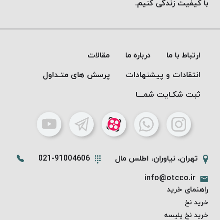
با کیفیت زندگی کنیم.
خورده
لیمکس
LIMAX
نخ
ارتباط با ما
درباره ما
مقالات
بافت
انتقادات و پیشنهادات
پرسش های متـداول
موم
خورده
ثبت شکـایت شمـــا
تریشه
امگا
OMEGA
نخ
بافت
تهران، نیاوران، اطلس مال
021-91004606
بدون
موم
info@otcco.ir
نخ
راهنمای خرید
بافت
خرید نخ
بدون
خرید نخ پلیسه