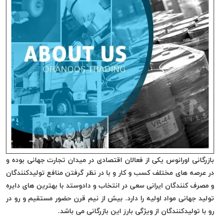
دوخت
کومو
COMO
نخ
دوخت
دلتا
DELTA
نخ
دوخت
اکو
E.K.O
نخ
بازرگانی اورانوس یکی از فعالان اقتصادی در میدان تجارت جهانی بوده و
بافت
در عرصه های مختلف کسب و کار و با در نظر گرفتن منافع تولیدکنندگان
موم
خورده
و مصرف کنندگان ایرانی سعی در انتخاب و دادوستد با بهترین های دایره
نخ
تولید جهانی مواد اولیه را دارد. بیش از نیم قرن حضور مستقیم و رو در
بافت
رو با تولیدکنندگان از ویژگی بارز این بازرگانی می باشد.