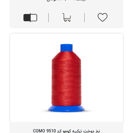
خورده
لیمکس
LIMAX
نخ
بافت
موم
خورده
تریشه
امگا
OMEGA
نخ
بافت
بدون
موم
نخ
بافت
بدون
نخ دوخت ترکیه کومو کد 9510 COMO