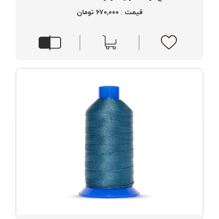
موم پی
قیمت : ۶۷۰,۰۰۰ تومان
پلاس
PPLUS
نخ
بافت
بدون
موم
زتا
KORD
ZETA
نخ
بافت
بدون
موم
امگا
OMEGA
نخ