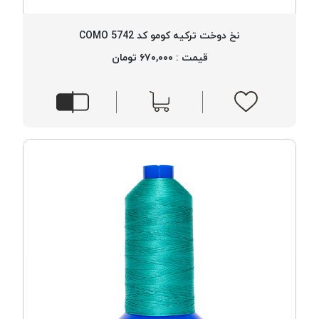
پلاس
PPLUS
نخ دوخت ترکیه کومو کد 5742 COMO
نخ
قیمت : ۶۷۰,۰۰۰ تومان
توری
پلیسه
بتا
KORD
BETA
دوک
های
متراژ
پایین
امگا
OMEGA
ونتو
VENTO
پارما