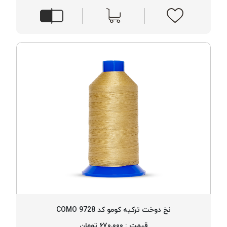
موم
خورده
کُرد
KORD
نخ
بافت
موم
خورده
امگا
OMEGA
نخ بافت
موم
خورده
میلانو
MILANO
نخ
نخ دوخت ترکیه کومو کد 9728 COMO
بافت
قیمت : ۶۷۰,۰۰۰ تومان
موم