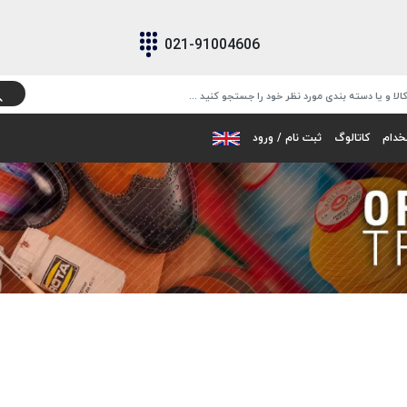
021-91004606
خدام
کاتالوگ
ثبت نام / ورود