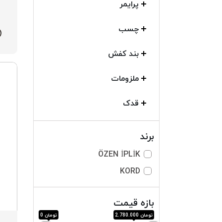
پرایمر
چسب
بند کفش
ملزومات
قدک
برند
ÖZEN İPLİK
KORD
بازه قیمت
تومان 2.780.000
تومان 0