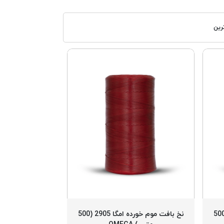
رین
افت موم خورده امگا 2909 (500
نخ بافت موم خورده امگا 2905 (500