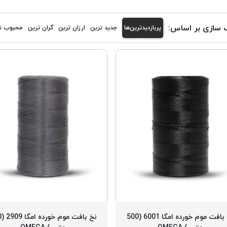
 سازی بر اساس:
پربازدیدترین‌ها
جدید ترین
ارزان ترین
گران ترین
محبوب ت
نخ بافت موم خورده امگا 6001 (500
نخ ب