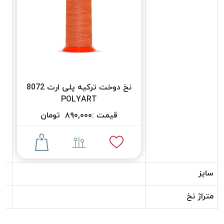
دوخت
کومو
COMO
نخ
دوخت
دلتا
نخ دوخت ترکیه پلی ارت 8072
DELTA
POLYART
نخ
دوخت
قیمت :
۸۹۰,۰۰۰
تومان
اکو
E.K.O
نخ
بافت
سایز
موم
خورده
متراژ نخ
نخ
بافت