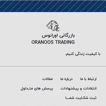
موم
خورده
کُرد
KORD
نخ
بافت
بازرگانی اورانوس
موم
ORANOOS TRADING
خورده
امگا
با کیفیت زندگی کنیم.
OMEGA
نخ بافت
موم
خورده
ارتباط با ما
درباره ما
مقالات
میلانو
MILANO
انتقادات و پیشنهادات
پرسش های متـداول
نخ
ثبت شکـایت شمـــا
بافت
موم