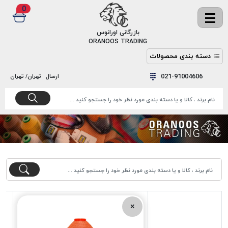
0
✖
بازرگانی اورانوس
ORANOOS TRADING
دسته بندی محصولات
نخ
نخ
021-91004606
ارسال
تهران/ تهران
دوخت
رنگ و
واکس
نخ دوخت
اکوسپون
پرایمر
EKOSPUNE
چسب
نخ دوخت
پلی آرت
بند
POLYART
کفش
نخ
ملزومات
دوخت
گاردا
قدک
×
GARDA
نخ