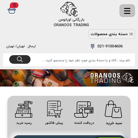
0
✖
بازرگانی اورانوس
ORANOOS TRADING
دسته بندی محصولات
نخ
نخ
021-91004606
ارسال
تهران/ تهران
دوخت
رنگ و
واکس
نخ دوخت
اکوسپون
پرایمر
EKOSPUNE
چسب
نخ دوخت
پلی آرت
بند
POLYART
کفش
نخ
ملزومات
دوخت
گاردا
قدک
سبد خرید
دریافت کننده
پیش فاکتور
رسید خرید
GARDA
نخ