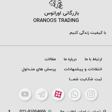
موم
خورده
بازرگانی اورانوس
کُرد
ORANOOS TRADING
KORD
نخ
با کیفیت زندگی کنیم.
بافت
موم
خورده
امگا
ارتباط با ما
درباره ما
مقالات
OMEGA
نخ بافت
انتقادات و پیشنهادات
پرسش های متـداول
موم
ثبت شکـایت شمـــا
خورده
میلانو
MILANO
نخ
بافت
تهران، نیاوران، اطلس مال
021-91004606
موم