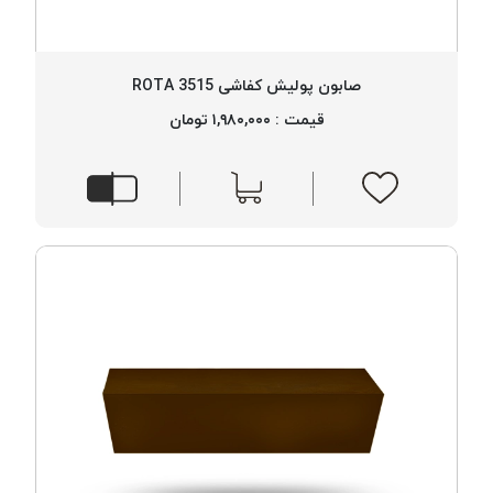
PARMA
نخ
دستبندی
صابون پولیش کفاشی 3515 ROTA
DOVE
قیمت : ۱,۹۸۰,۰۰۰ تومان
نخ گلدوزی
FILKRISTAL
نخ
نسوز
Meta-
Aramid
&
Para-
Aramid