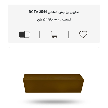
پلاس
PPLUS
صابون پولیش کفاشی 3544 ROTA
نخ
قیمت : ۱,۹۸۰,۰۰۰ تومان
توری
پلیسه
بتا
KORD
BETA
دوک
های
متراژ
پایین
امگا
OMEGA
ونتو
VENTO
پارما