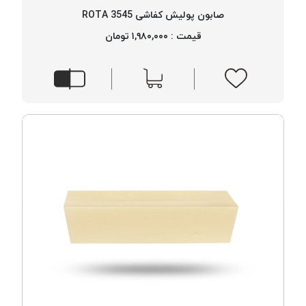
بافت
صابون پولیش کفاشی 3545 ROTA
بدون
قیمت : ۱,۹۸۰,۰۰۰ تومان
موم
کُرد
KORD
نخ
توری
پلیسه
نخ
توری
پلیسه
کرد
KORD
OMEGA
نخ
توری
پلیسه
پی