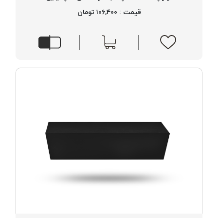
موم پی
قیمت : ۱۰۶,۴۰۰ تومان
پلاس
PPLUS
نخ
بافت
بدون
موم
زتا
KORD
ZETA
نخ
بافت
بدون
موم
امگا
OMEGA
نخ