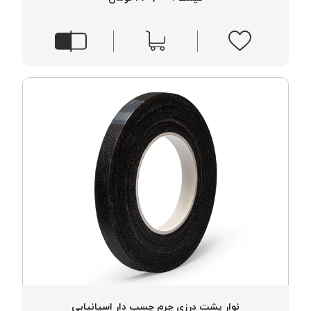
نوار پشت درزی چرم چسب دار اسپانیایی