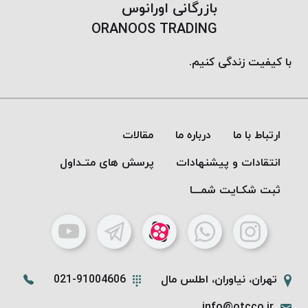
بازرگانی اورانوس
موم پی
ORANOOS TRADING
پلاس
PPLUS
با کیفیت زندگی کنیم.
نخ
بافت
بدون
موم
ارتباط با ما
زتا
درباره ما
مقالات
KORD
انتقادات و پیشنهادات
پرسش های متـداول
ZETA
نخ
ثبت شکـایت شمـــا
بافت
بدون
موم
امگا
OMEGA
تهران، نیاوران، اطلس مال
021-91004606
نخ
info@otcco.ir