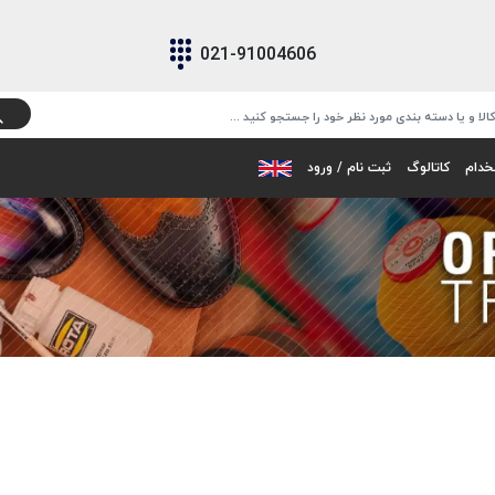
021-91004606
خدام
کاتالوگ
ثبت نام / ورود