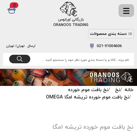
0
✖
بازرگانی اورانوس
ORANOOS TRADING
دسته بندی محصولات
نخ
نخ
021-91004606
ارسال
تهران/ تهران
دوخت
رنگ و
واکس
نخ دوخت
اکوسپون
پرایمر
EKOSPUNE
چسب
نخ دوخت
پلی آرت
خانه
نخ
نخ بافت موم خورده
بند
POLYART
نخ بافت موم خورده تریشه امگا OMEGA
کفش
نخ
ملزومات
دوخت
گاردا
قدک
نخ بافت موم خورده تریشه امگا
GARDA
نخ