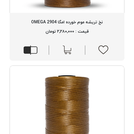
پلاس
PPLUS
نخ تریشه موم خورده امگا 2904 OMEGA
نخ
توری
قیمت : ۲,۲۸۰,۰۰۰ تومان
پلیسه
بتا
KORD
BETA
دوک
های
متراژ
پایین
امگا
OMEGA
ونتو
VENTO
پارما