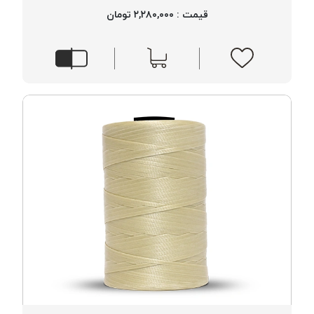
قیمت : ۲,۲۸۰,۰۰۰ تومان
خورده
لیمکس
LIMAX
نخ
بافت
موم
خورده
تریشه
امگا
OMEGA
نخ
بافت
بدون
موم
نخ
بافت
بدون