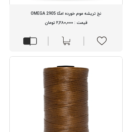
بافت
بدون
نخ تریشه موم خورده امگا 2905 OMEGA
موم
قیمت : ۲,۲۸۰,۰۰۰ تومان
کُرد
KORD
نخ
توری
پلیسه
نخ
توری
پلیسه
کرد
KORD
OMEGA
نخ
توری
پلیسه
پی