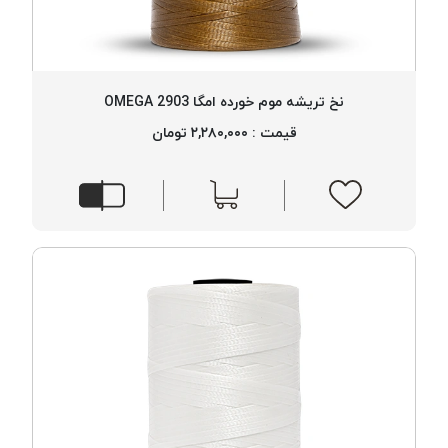
PARMA
نخ
دستبندی
DOVE
نخ تریشه موم خورده امگا 2903 OMEGA
نخ گلدوزی
قیمت : ۲,۲۸۰,۰۰۰ تومان
FILKRISTAL
نخ
نسوز
Meta-
Aramid
&
Para-
Aramid