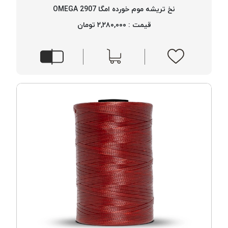
موم پی
نخ تریشه موم خورده امگا 2907 OMEGA
پلاس
قیمت : ۲,۲۸۰,۰۰۰ تومان
PPLUS
نخ
بافت
بدون
موم
زتا
KORD
ZETA
نخ
بافت
بدون
موم
امگا
OMEGA
نخ