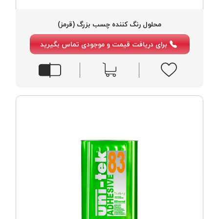
پلاس
PPLUS
محلول رنگ کننده چسب بزرگ (قرمز)
نخ
برای دریافت قیمت و موجودی تماس بگیرید
توری
پلیسه
بتا
KORD
BETA
دوک
های
متراژ
پایین
امگا
OMEGA
ونتو
VENTO
پارما