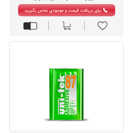
موم پی
برای دریافت قیمت و موجودی تماس بگیرید
پلاس
PPLUS
نخ
بافت
بدون
موم
زتا
KORD
ZETA
نخ
بافت
بدون
موم
امگا
OMEGA
نخ