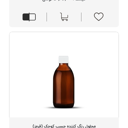
خورده
لیمکس
LIMAX
نخ
بافت
موم
خورده
تریشه
امگا
OMEGA
نخ
بافت
بدون
موم
نخ
بافت
بدون
محلول رنگ کننده چسب کوچک (قرمز)