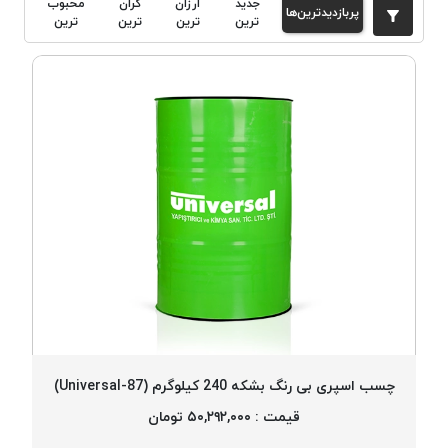
جدید
ارزان
گران
محبوب
پربازدیدترین‌ها
دوخت
ترین
ترین
ترین
ترین
کومو
COMO
نخ
دوخت
دلتا
DELTA
نخ
دوخت
اکو
E.K.O
نخ
بافت
موم
خورده
چسب اسپری بی رنگ بشکه 240 کیلوگرم (87-Universal)
نخ
قیمت : ۵۰,۲۹۲,۰۰۰ تومان
بافت