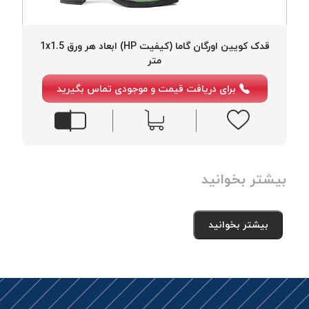
بافت
بدون
موم
قدک کویین اورگان گاما (کیفیت HP) ابعاد هر ورق 1x1.5
کُرد
متر
KORD
برای دریافت قیمت و موجودی تماس بگیرید
نخ
توری
پلیسه
نخ
توری
بیشتر بخوانید
پلیسه
کرد
KORD
بیشتر بخوانید
OMEGA
نخ
توری
پلیسه
پی