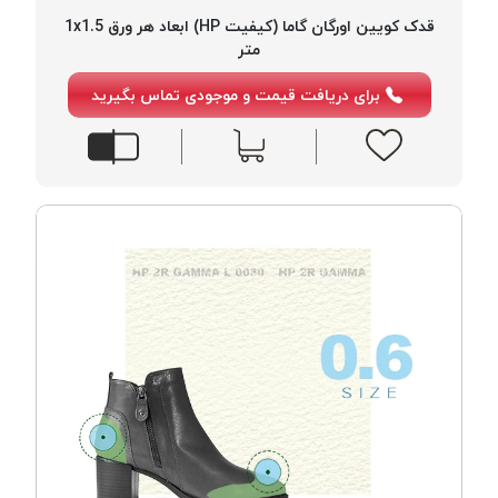
موم پی
قدک کویین اورگان گاما (کیفیت HP) ابعاد هر ورق 1x1.5
پلاس
متر
PPLUS
برای دریافت قیمت و موجودی تماس بگیرید
نخ
بافت
بدون
موم
زتا
KORD
ZETA
نخ
بافت
بدون
موم
امگا
OMEGA
نخ