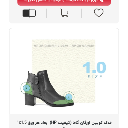
موم
خورده
کُرد
KORD
نخ
بافت
موم
خورده
امگا
OMEGA
نخ بافت
موم
خورده
میلانو
MILANO
نخ
بافت
قدک کویین اورگان گاما (کیفیت HP) ابعاد هر ورق 1x1.5
موم