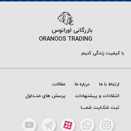
پلاس
PPLUS
نخ
بازرگانی اورانوس
توری
پلیسه
ORANOOS TRADING
بتا
KORD
با کیفیت زندگی کنیم.
BETA
دوک
های
متراژ
ارتباط با ما
درباره ما
مقالات
پایین
انتقادات و پیشنهادات
پرسش های متـداول
امگا
OMEGA
ثبت شکـایت شمـــا
ونتو
VENTO
پارما