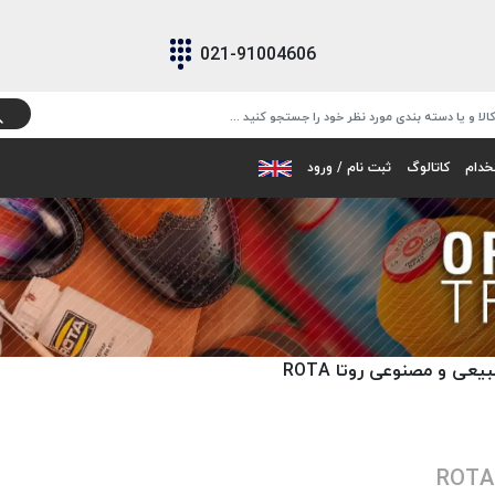
021-91004606
خدام
کاتالوگ
ثبت نام / ورود
ی و مصنوعی روتا ROTA