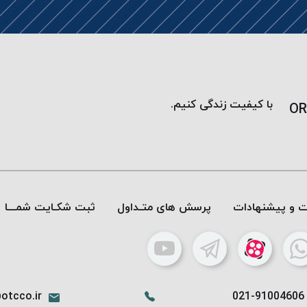
با کیفیت زندگی کنیم.
OR
ات و پیشنهادات
پرسش های متـداول
ثبت شکـایت شمـــا
otcco.ir
021-91004606