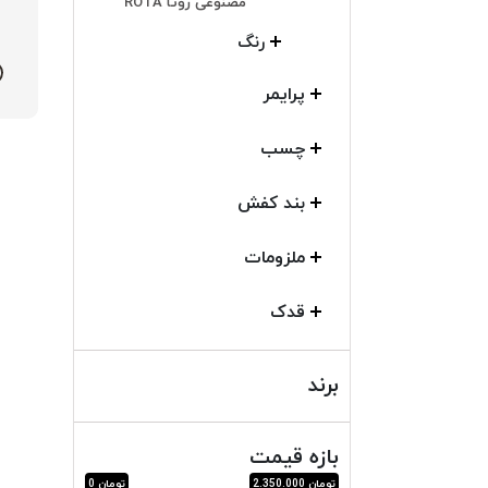
مصنوعی روتا ROTA
رنگ
پرایمر
چسب
بند کفش
ملزومات
قدک
برند
بازه قیمت
تومان 2.350.000
تومان 0