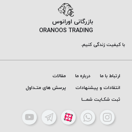
پلاس
PPLUS
بازرگانی اورانوس
نخ
ORANOOS TRADING
توری
پلیسه
با کیفیت زندگی کنیم.
بتا
KORD
BETA
دوک
ارتباط با ما
درباره ما
مقالات
های
متراژ
انتقادات و پیشنهادات
پرسش های متـداول
پایین
امگا
ثبت شکـایت شمـــا
OMEGA
ونتو
VENTO
پارما