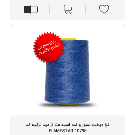
موم
خورده
کُرد
KORD
نخ
بافت
موم
خورده
امگا
OMEGA
نخ بافت
موم
خورده
میلانو
MILANO
نخ
نخ دوخت نسوز و ضد اسید متا آرامید ترکیه کد
بافت
FLAMESTAR 10795
موم