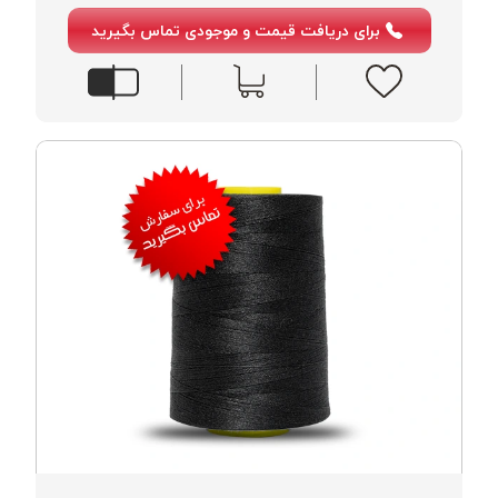
خورده
برای دریافت قیمت و موجودی تماس بگیرید
لیمکس
LIMAX
نخ
بافت
موم
خورده
تریشه
امگا
OMEGA
نخ
بافت
بدون
موم
نخ
بافت
بدون