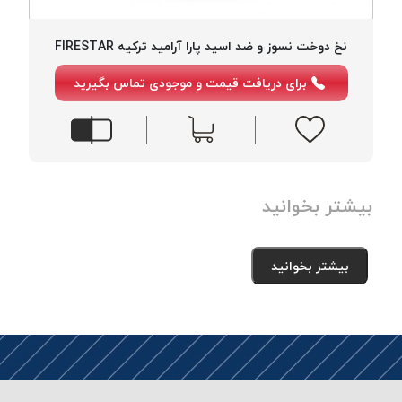
بافت
بدون
نخ دوخت نسوز و ضد اسید پارا آرامید ترکیه FIRESTAR
موم
کُرد
برای دریافت قیمت و موجودی تماس بگیرید
KORD
نخ
توری
پلیسه
نخ
بیشتر بخوانید
توری
پلیسه
کرد
بیشتر بخوانید
KORD
OMEGA
نخ
توری
پلیسه
پی