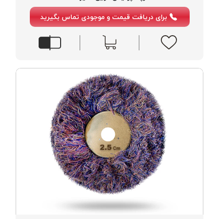
موم پی
برای دریافت قیمت و موجودی تماس بگیرید
پلاس
PPLUS
نخ
بافت
بدون
موم
زتا
KORD
ZETA
نخ
بافت
بدون
موم
امگا
OMEGA
نخ