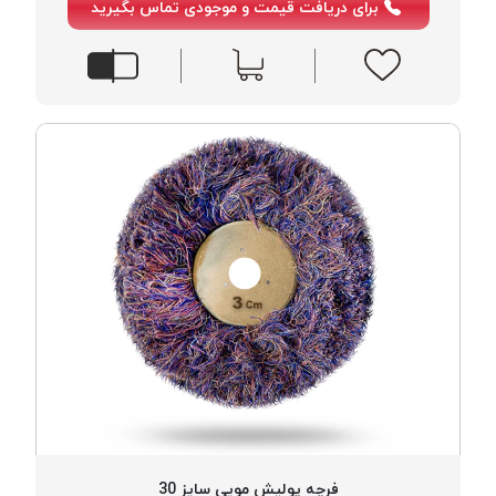
برای دریافت قیمت و موجودی تماس بگیرید
خورده
لیمکس
LIMAX
نخ
بافت
موم
خورده
تریشه
امگا
OMEGA
نخ
بافت
بدون
موم
نخ
بافت
بدون
فرچه پولیش مویی سایز 30