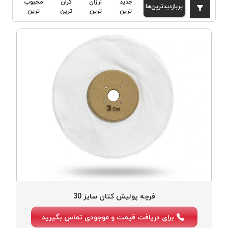
جدید
ارزان
گران
محبوب
پربازدیدترین‌ها
دوخت
ترین
ترین
ترین
ترین
کومو
COMO
نخ
دوخت
دلتا
DELTA
نخ
دوخت
اکو
E.K.O
نخ
بافت
موم
خورده
فرچه پولیش کتان سایز 30
نخ
برای دریافت قیمت و موجودی تماس بگیرید
بافت