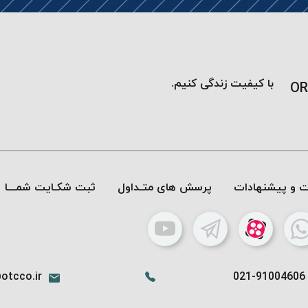
با کیفیت زندگی کنیم.
OR
ات و پیشنهادات
پرسش های متـداول
ثبت شکـایت شمـــا
otcco.ir
021-91004606