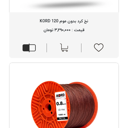
پلاس
PPLUS
نخ کرد بدون موم 120 KORD
نخ
توری
قیمت : ۳,۲۹۰,۰۰۰ تومان
پلیسه
بتا
KORD
BETA
دوک
های
متراژ
پایین
امگا
OMEGA
ونتو
VENTO
پارما