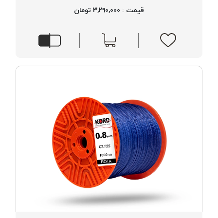
قیمت : ۳,۲۹۰,۰۰۰ تومان
خورده
لیمکس
LIMAX
نخ
بافت
موم
خورده
تریشه
امگا
OMEGA
نخ
بافت
بدون
موم
نخ
بافت
بدون