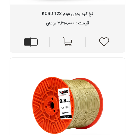
بافت
بدون
نخ کرد بدون موم 123 KORD
موم
قیمت : ۳,۲۹۰,۰۰۰ تومان
کُرد
KORD
نخ
توری
پلیسه
نخ
توری
پلیسه
کرد
KORD
OMEGA
نخ
توری
پلیسه
پی