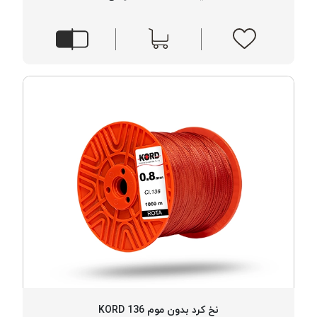
موم
خورده
کُرد
KORD
نخ
بافت
موم
خورده
امگا
OMEGA
نخ بافت
موم
خورده
میلانو
MILANO
نخ
بافت
نخ کرد بدون موم 136 KORD
موم