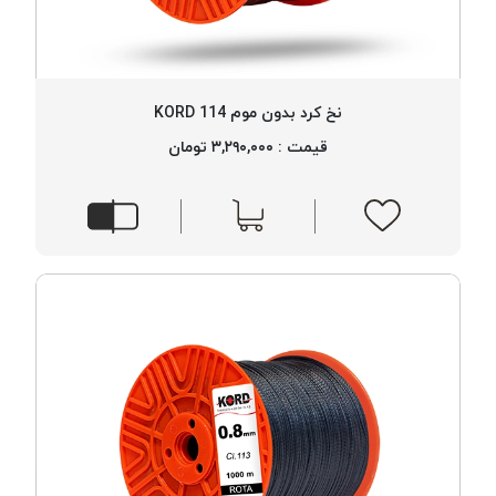
PARMA
نخ
دستبندی
DOVE
نخ کرد بدون موم 114 KORD
نخ گلدوزی
قیمت : ۳,۲۹۰,۰۰۰ تومان
FILKRISTAL
نخ
نسوز
Meta-
Aramid
&
Para-
Aramid