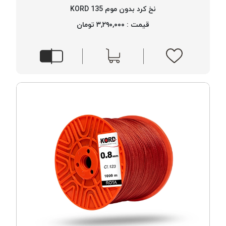
موم پی
نخ کرد بدون موم 135 KORD
پلاس
قیمت : ۳,۲۹۰,۰۰۰ تومان
PPLUS
نخ
بافت
بدون
موم
زتا
KORD
ZETA
نخ
بافت
بدون
موم
امگا
OMEGA
نخ