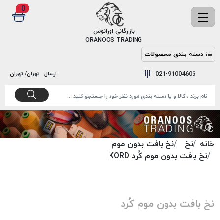
0
✖
بازرگانی اورانوس
ORANOOS TRADING
دسته بندی محصولات
نخ
نخ
021-91004606
ارسال
تهران/ تهران
دوخت
رنگ و
واکس
نخ دوخت
اکوسپون
پرایمر
EKOSPUNE
چسب
نخ دوخت
پلی آرت
خانه
نخ
نخ بافت بدون موم
بند
POLYART
نخ بافت بدون موم کُرد KORD
کفش
نخ
ملزومات
دوخت
گاردا
قدک
نخ بافت بدون موم کُرد
GARDA
نخ