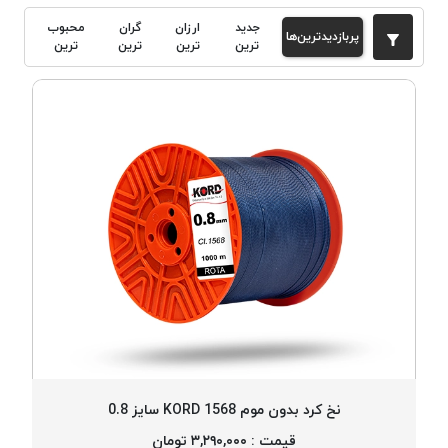
دوخت
جدید
ارزان
گران
محبوب
پربازدیدترین‌ها
کومو
ترین
ترین
ترین
ترین
COMO
نخ
دوخت
دلتا
DELTA
نخ
دوخت
اکو
E.K.O
نخ
بافت
موم
خورده
نخ
نخ کرد بدون موم 1568 KORD سایز 0.8
بافت
قیمت : ۳,۲۹۰,۰۰۰ تومان