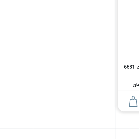
نخ دوخت ترکیه پلی ارت 6681
ان