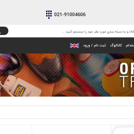
021-91004606
خدام
کاتالوگ
ثبت نام / ورود