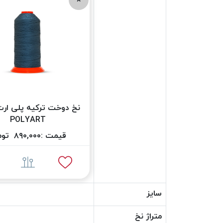
POLYART
قیمت :
۸۹۰,۰۰۰
توم
سایز
متراژ نخ