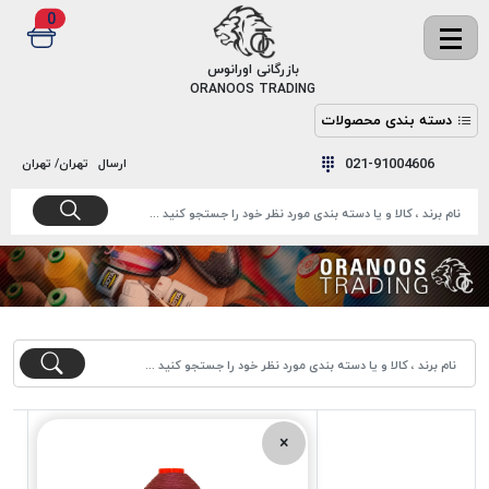
0
✖
بازرگانی اورانوس
ORANOOS TRADING
دسته بندی محصولات
نخ
نخ
021-91004606
ارسال
تهران/ تهران
دوخت
رنگ و
واکس
نخ دوخت
اکوسپون
پرایمر
EKOSPUNE
چسب
نخ دوخت
پلی آرت
بند
POLYART
کفش
نخ
ملزومات
دوخت
گاردا
قدک
×
GARDA
نخ