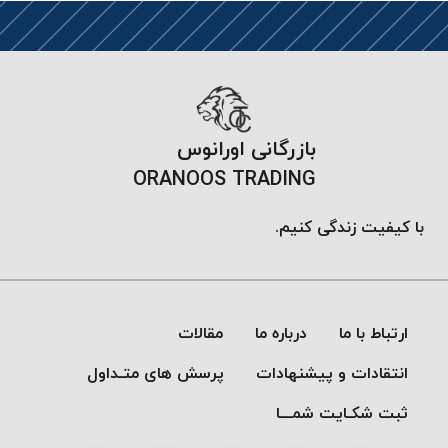
موم
خورده
کُرد
KORD
نخ
بافت
بازرگانی اورانوس
موم
ORANOOS TRADING
خورده
امگا
با کیفیت زندگی کنیم.
OMEGA
نخ بافت
موم
خورده
ارتباط با ما
درباره ما
مقالات
میلانو
MILANO
انتقادات و پیشنهادات
پرسش های متـداول
نخ
ثبت شکـایت شمـــا
بافت
موم