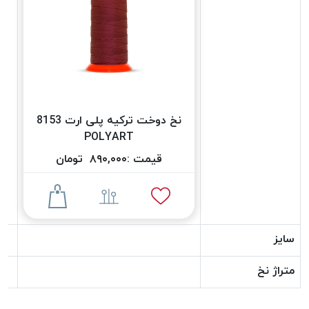
دوخت
کومو
COMO
نخ
دوخت
دلتا
نخ دوخت ترکیه پلی ارت 8153
DELTA
POLYART
نخ
دوخت
قیمت :
۸۹۰,۰۰۰
تومان
اکو
E.K.O
نخ
بافت
سایز
موم
خورده
متراژ نخ
نخ
بافت