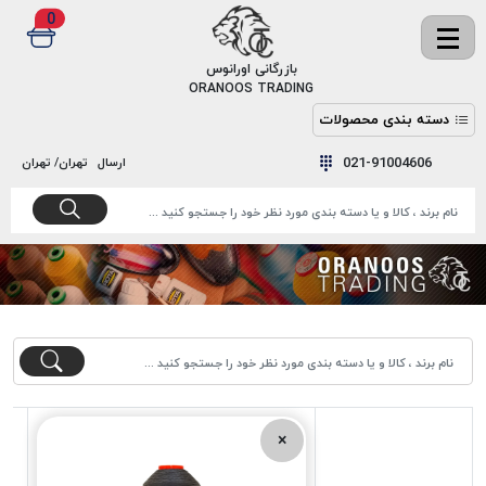
0
✖
بازرگانی اورانوس
ORANOOS TRADING
دسته بندی محصولات
نخ
نخ
021-91004606
ارسال
تهران/ تهران
دوخت
رنگ و
واکس
نخ دوخت
اکوسپون
پرایمر
EKOSPUNE
چسب
نخ دوخت
پلی آرت
بند
POLYART
کفش
نخ
ملزومات
دوخت
گاردا
قدک
×
GARDA
نخ