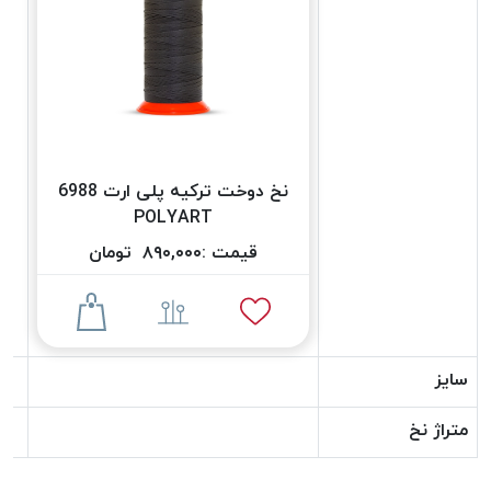
دوخت
کومو
COMO
نخ
دوخت
دلتا
نخ دوخت ترکیه پلی ارت 6988
DELTA
POLYART
نخ
دوخت
قیمت :
۸۹۰,۰۰۰
تومان
اکو
E.K.O
نخ
بافت
سایز
موم
خورده
متراژ نخ
نخ
بافت