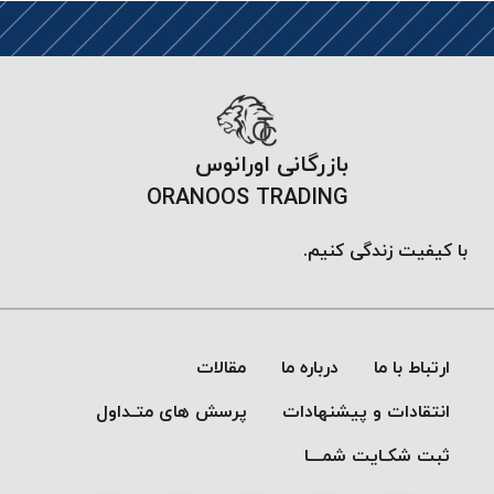
موم
خورده
کُرد
KORD
نخ
بافت
بازرگانی اورانوس
موم
ORANOOS TRADING
خورده
امگا
با کیفیت زندگی کنیم.
OMEGA
نخ بافت
موم
خورده
ارتباط با ما
درباره ما
مقالات
میلانو
MILANO
انتقادات و پیشنهادات
پرسش های متـداول
نخ
ثبت شکـایت شمـــا
بافت
موم