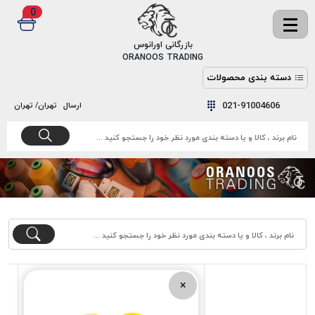
0
✖
بازرگانی اورانوس
ORANOOS TRADING
دسته بندی محصولات
نخ
نخ
021-91004606
ارسال
تهران/ تهران
دوخت
رنگ و
واکس
نخ دوخت
اکوسپون
پرایمر
EKOSPUNE
چسب
نخ دوخت
پلی آرت
بند
POLYART
کفش
نخ
ملزومات
دوخت
گاردا
قدک
×
GARDA
نخ