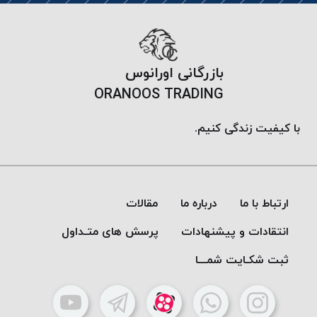
موم
خورده
کُرد
KORD
بازرگانی اورانوس
نخ
ORANOOS TRADING
بافت
موم
با کیفیت زندگی کنیم.
خورده
امگا
OMEGA
نخ بافت
ارتباط با ما
درباره ما
مقالات
موم
خورده
انتقادات و پیشنهادات
پرسش های متـداول
میلانو
ثبت شکـایت شمـــا
MILANO
نخ
بافت
موم