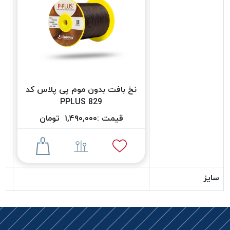
دوخت
کومو
COMO
نخ
دوخت
دلتا
نخ بافت بدون موم پی پلاس کد
DELTA
829 PPLUS
نخ
دوخت
قیمت :
۱,۴۹۰,۰۰۰
تومان
اکو
E.K.O
نخ
بافت
سایز
موم
خورده
نخ
بافت