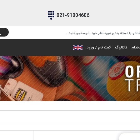
021-91004606
خدام
کاتالوگ
ثبت نام / ورود