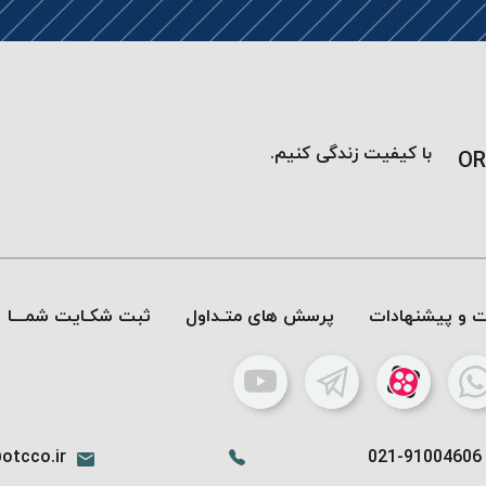
با کیفیت زندگی کنیم.
OR
ات و پیشنهادات
پرسش های متـداول
ثبت شکـایت شمـــا
otcco.ir
021-91004606