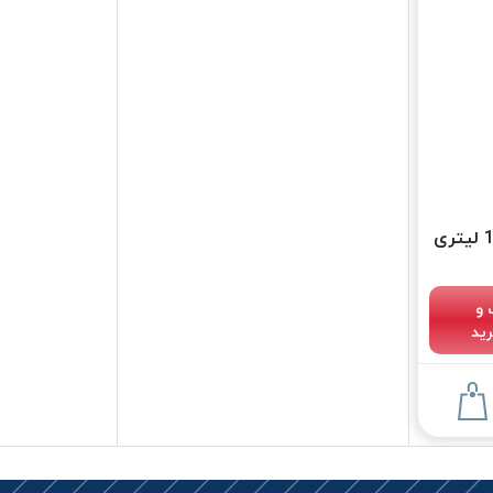
رنگ لبه چرم عسلی روتا 1 لیتری
 و
ید