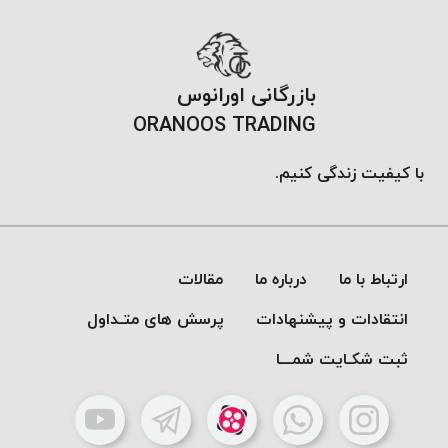
موم
خورده
کُرد
KORD
بازرگانی اورانوس
نخ
ORANOOS TRADING
بافت
موم
با کیفیت زندگی کنیم.
خورده
امگا
OMEGA
نخ بافت
ارتباط با ما
درباره ما
مقالات
موم
انتقادات و پیشنهادات
پرسش های متـداول
خورده
میلانو
ثبت شکـایت شمـــا
MILANO
نخ
بافت
موم