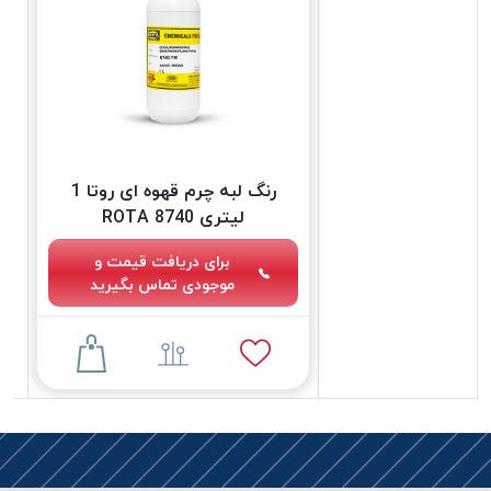
دوخت
کومو
COMO
نخ
دوخت
دلتا
رنگ لبه چرم قهوه ای روتا 1
DELTA
لیتری 8740 ROTA
نخ
دوخت
برای دریافت قیمت و
اکو
موجودی تماس بگیرید
E.K.O
نخ
بافت
موم
خورده
نخ
بافت