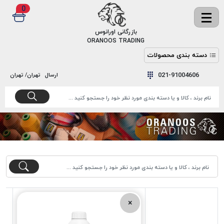
0
✖
بازرگانی اورانوس
ORANOOS TRADING
دسته بندی محصولات
نخ
نخ
021-91004606
ارسال
تهران/ تهران
دوخت
رنگ و
واکس
نخ دوخت
اکوسپون
پرایمر
EKOSPUNE
چسب
نخ دوخت
پلی آرت
بند
POLYART
کفش
نخ
ملزومات
دوخت
گاردا
قدک
×
GARDA
نخ