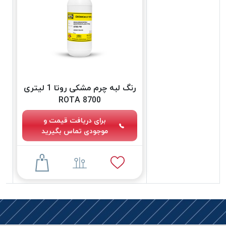
دوخت
کومو
COMO
نخ
دوخت
دلتا
رنگ لبه چرم مشکی روتا 1 لیتری
DELTA
8700 ROTA
نخ
دوخت
برای دریافت قیمت و
اکو
موجودی تماس بگیرید
E.K.O
نخ
بافت
موم
خورده
نخ
بافت