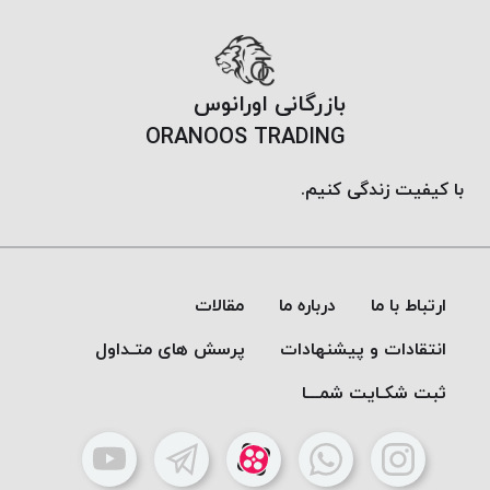
موم
خورده
کُرد
KORD
بازرگانی اورانوس
نخ
ORANOOS TRADING
بافت
موم
با کیفیت زندگی کنیم.
خورده
امگا
OMEGA
نخ بافت
ارتباط با ما
درباره ما
مقالات
موم
انتقادات و پیشنهادات
پرسش های متـداول
خورده
میلانو
ثبت شکـایت شمـــا
MILANO
نخ
بافت
موم