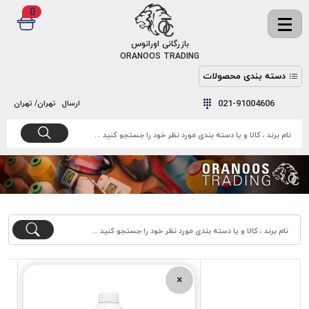
0
✖
بازرگانی اورانوس
ORANOOS TRADING
دسته بندی محصولات
نخ
نخ
021-91004606
ارسال
تهران/ تهران
دوخت
رنگ و
واکس
نخ دوخت
اکوسپون
پرایمر
EKOSPUNE
چسب
نخ دوخت
پلی آرت
بند
POLYART
کفش
نخ
ملزومات
دوخت
گاردا
قدک
×
GARDA
نخ