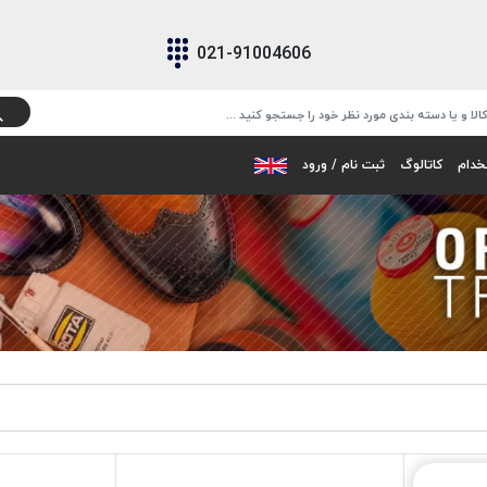
021-91004606
خدام
کاتالوگ
ثبت نام / ورود