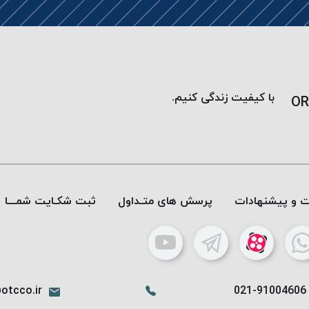
با کیفیت زندگی کنیم.
OR
ات و پیشنهادات
پرسش های متـداول
ثبت شکـایت شمـــا
otcco.ir
021-91004606