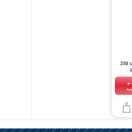
رنگ لبه چرم عسلی روتا 250
 و
ید