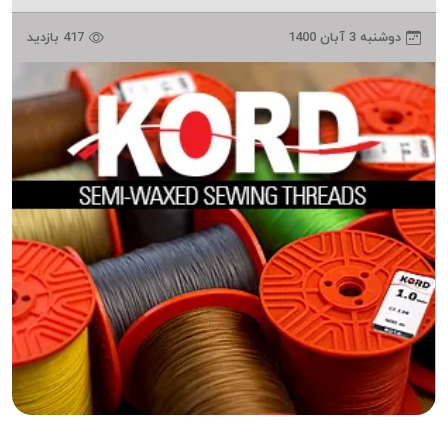
دوخت
دوشنبه 3 آبان 1400
417 بازدید
کومو
COMO
نخ
دوخت
دلتا
DELTA
نخ
دوخت
اکو
E.K.O
نخ
بافت
موم
خورده
نخ
بافت