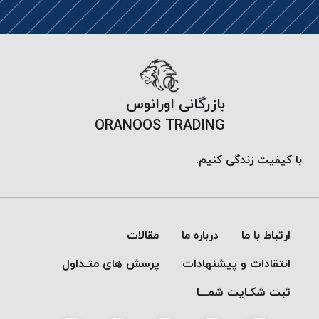
خورده
لیمکس
LIMAX
نخ
بافت
بازرگانی اورانوس
موم
ORANOOS TRADING
خورده
تریشه
با کیفیت زندگی کنیم.
امگا
OMEGA
نخ
بافت
ارتباط با ما
درباره ما
مقالات
بدون
موم
انتقادات و پیشنهادات
پرسش های متـداول
نخ
بافت
ثبت شکـایت شمـــا
بدون