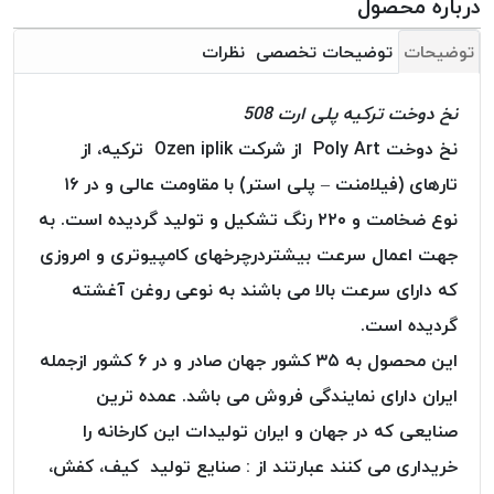
درباره محصول
بافت
بدون
توضیحات
توضیحات تخصصی
نظرات
موم
کُرد
نخ دوخت ترکیه پلی ارت 508
KORD
نخ دوخت Poly Art از شرکت Ozen iplik ترکیه، از
نخ
توری
تارهای (فیلامنت – پلی استر) با مقاومت عالی و در ۱۶
پلیسه
نوع ضخامت و ۲۲۰ رنگ تشکیل و تولید گردیده است. به
نخ
جهت اعمال سرعت بیشتردرچرخهای کامپیوتری و امروزی
توری
که دارای سرعت بالا می باشند به نوعی روغن آغشته
پلیسه
کرد
گردیده است.
KORD
این محصول به ۳۵ کشور جهان صادر و در ۶ کشور ازجمله
OMEGA
ایران دارای نمایندگی فروش می باشد. عمده ترین
نخ
صنایعی که در جهان و ایران تولیدات این کارخانه را
توری
پلیسه
خریداری می کنند عبارتند از : صنایع تولید کیف، کفش،
پی