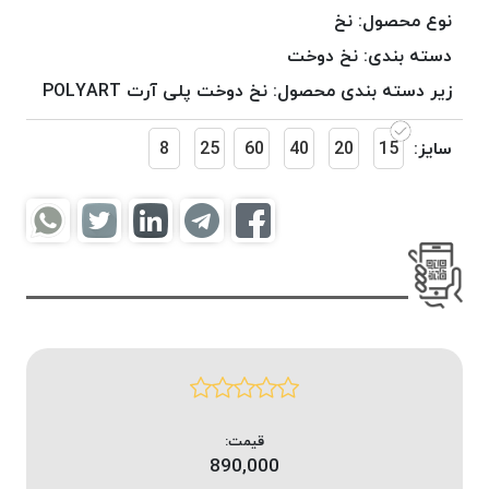
موم
نوع محصول:
نخ
خورده
دسته بندی:
نخ دوخت
کُرد
زیر دسته بندی محصول:
نخ دوخت پلی آرت POLYART
KORD
نخ
سایز:
15
20
40
60
25
8
بافت
موم
خورده
امگا
OMEGA
نخ بافت
موم
خورده
میلانو
MILANO
نخ
قیمت:
بافت
890,000
موم