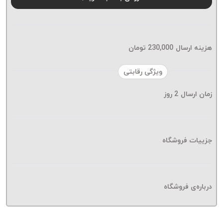
موم پی
پلاس
PPLUS
نخ
هزینه ارسال
230,000
تومان
بافت
بدون
ویژگی رقابتی
موم
زمان ارسال
2
روز
زتا
KORD
ZETA
نخ
جزییات فروشگاه
بافت
بدون
موم
درباره‌ی فروشگاه
امگا
OMEGA
نخ