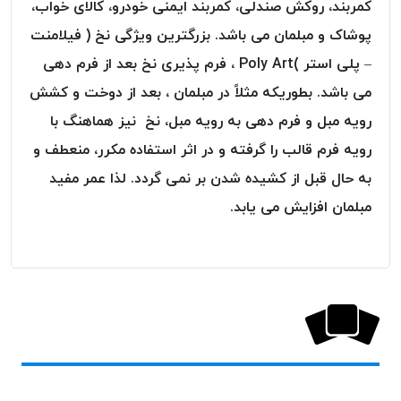
کمربند، روکش صندلی، کمربند ایمنی خودرو، کالای خواب،
پلاس
پوشاک و مبلمان می باشد. بزرگترین ویژگی نخ ( فیلامنت
PPLUS
– پلی استر )Poly Art ، فرم پذیری نخ بعد از فرم دهی
نخ
توری
می باشد. بطوریکه مثلاً در مبلمان ، بعد از دوخت و کشش
پلیسه
رویه مبل و فرم دهی به رویه مبل، نخ نیز هماهنگ با
بتا
رویه فرم قالب را گرفته و در اثر استفاده مکرر، منعطف و
KORD
به حال قبل از کشیده شدن بر نمی گردد. لذا عمر مفید
BETA
مبلمان افزایش می یابد.
دوک
های
متراژ
پایین
امگا
OMEGA
ونتو
VENTO
پارما