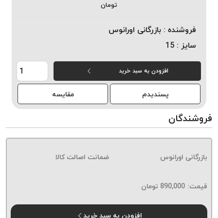
تومان
خورده
لیمکس
فروشنده :
بازرگانی اورانوس
LIMAX
سایز :
15
نخ
بافت
افزودن به سبد خرید
موم
خورده
پسندیدم
مقایسه
تریشه
امگا
فروشندگان
OMEGA
نخ
بافت
بازرگانی اورانوس
ضمانت اصالت کالا
بدون
موم
نخ
قیمت:
890,000
تومان
بافت
بدون
افزودن به سبد خرید