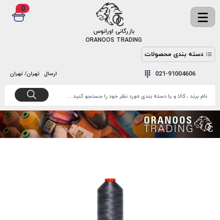
0
✖
بازرگانی اورانوس
ORANOOS TRADING
دسته بندی محصولات
نخ
نخ
021-91004606
ارسال
تهران/ تهران
دوخت
رنگ و
واکس
نخ دوخت
اکوسپون
پرایمر
EKOSPUNE
چسب
نخ دوخت
پلی آرت
بند
POLYART
کفش
نخ
ملزومات
دوخت
گاردا
قدک
GARDA
نخ