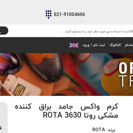
021-91004606
خدام
کاتالوگ
ثبت نام / ورود
کرم واکس جامد براق کننده
مشکی روتا 3630 ROTA
ق
برند:
ROTA