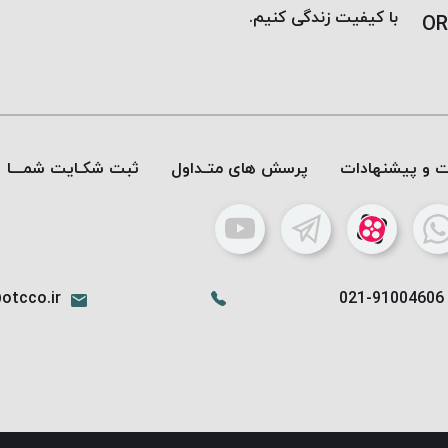
با کیفیت زندگی کنیم.
OR
ات و پیشنهادات
پرسش های متـداول
ثبت شکـایت شمـــا
otcco.ir
021-91004606