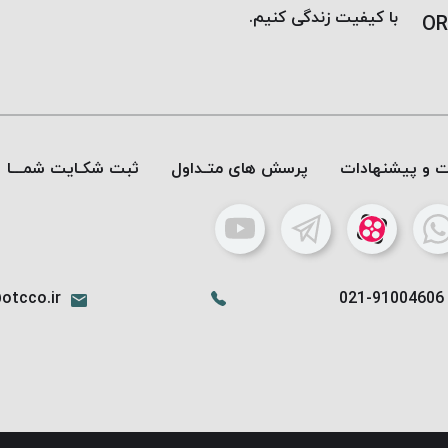
با کیفیت زندگی کنیم.
OR
ات و پیشنهادات
پرسش های متـداول
ثبت شکـایت شمـــا
otcco.ir
021-91004606