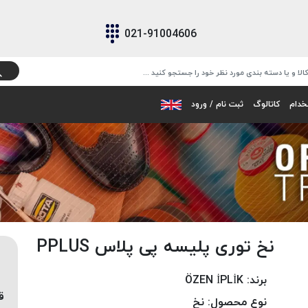
021-91004606
خدام
کاتالوگ
ثبت نام / ورود
نخ توری پلیسه پی پلاس PPLUS
برند:
ÖZEN İPLİK
ق
نوع محصول:
نخ