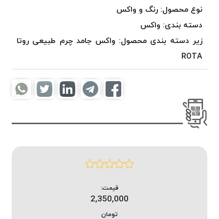
موم
نوع محصول:
رنگ و واکس
خورده
دسته بندی:
واکس
کُرد
زیر دسته بندی محصول:
واکس جامد چرم طبیعی روتا
KORD
نخ
ROTA
بافت
موم
خورده
امگا
OMEGA
نخ بافت
موم
خورده
میلانو
MILANO
قیمت:
نخ
2,350,000
بافت
تومان
موم