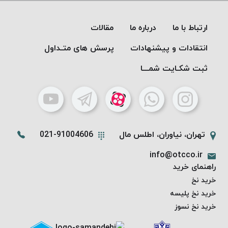
PARMA
نخ
ارتباط با ما
درباره ما
مقالات
دستبندی
DOVE
انتقادات و پیشنهادات
پرسش های متـداول
نخ گلدوزی
ثبت شکـایت شمـــا
FILKRISTAL
نخ
نسوز
Meta-
Aramid
تهران، نیاوران، اطلس مال
021-91004606
&
Para-
info@otcco.ir
Aramid
راهنمای خرید
خرید نخ
خرید نخ پلیسه
خرید نخ نسوز