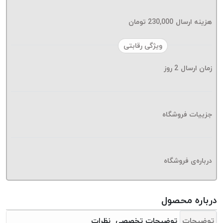
موم پی
پلاس
هزینه ارسال
230,000
تومان
PPLUS
نخ
ویژگی رقابتی
بافت
زمان ارسال
2
روز
بدون
موم
زتا
KORD
جزییات فروشگاه
ZETA
نخ
بافت
درباره‌ی فروشگاه
بدون
موم
امگا
درباره محصول
OMEGA
نخ
توضیحات
توضیحات تخصصی
نظرات