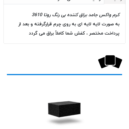
بافت
بدون
کرم واکس جامد براق کننده بی رنگ روتا 3610
موم
به صورت لایه لایه ای به روی چرم قرارگرفته و بعد از
کُرد
KORD
پرداخت مختصر ، کفش شما کاملاً براق می گردد
نخ
توری
پلیسه
نخ
توری
پلیسه
کرد
KORD
OMEGA
نخ
توری
پلیسه
پی