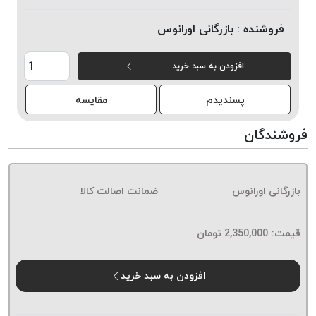
خورده
فروشنده :
بازرگانی اورانوس
لیمکس
LIMAX
افزودن به سبد خرید
نخ
بافت
پسندیدم
مقایسه
موم
خورده
فروشندگان
تریشه
امگا
OMEGA
بازرگانی اورانوس
ضمانت اصالت کالا
نخ
بافت
قیمت:
2,350,000
تومان
بدون
موم
نخ
افزودن به سبد خرید
بافت
بدون