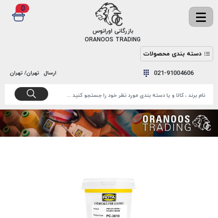
0
✖
بازرگانی اورانوس
ORANOOS TRADING
دسته بندی محصولات
نخ
نخ
021-91004606
ارسال
تهران/ تهران
دوخت
رنگ و
واکس
نخ دوخت
اکوسپون
پرایمر
EKOSPUNE
چسب
نخ دوخت
پلی آرت
بند
POLYART
کفش
نخ
ملزومات
دوخت
گاردا
قدک
GARDA
نخ