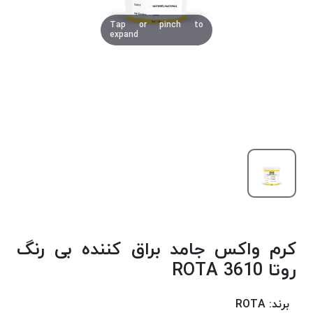
دوخت
Tap or pinch to
کومو
expand
COMO
نخ
دوخت
دلتا
DELTA
نخ
دوخت
اکو
E.K.O
نخ
بافت
کرم واکس جامد براق کننده بی رنگ
موم
خورده
روتا 3610 ROTA
نخ
بافت
برند:
ROTA