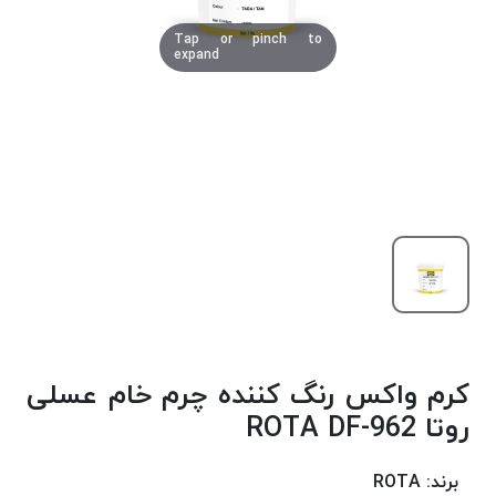
دوخت
Tap or pinch to
کومو
expand
COMO
نخ
دوخت
دلتا
DELTA
نخ
دوخت
اکو
E.K.O
نخ
بافت
کرم واکس رنگ کننده چرم خام عسلی
موم
خورده
روتا ROTA DF-962
نخ
بافت
برند:
ROTA