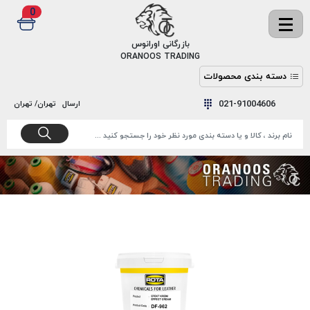
0
✖
بازرگانی اورانوس
ORANOOS TRADING
دسته بندی محصولات
نخ
نخ
021-91004606
ارسال
تهران/ تهران
دوخت
رنگ و
واکس
نخ دوخت
اکوسپون
پرایمر
EKOSPUNE
چسب
نخ دوخت
پلی آرت
بند
POLYART
کفش
نخ
ملزومات
دوخت
گاردا
قدک
GARDA
نخ