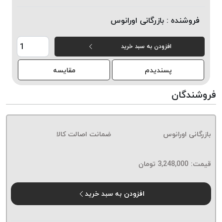
خورده
فروشنده :
بازرگانی اورانوس
لیمکس
LIMAX
افزودن به سبد خرید
نخ
بافت
پسندیدم
مقایسه
موم
خورده
فروشندگان
تریشه
امگا
OMEGA
بازرگانی اورانوس
ضمانت اصالت کالا
نخ
بافت
قیمت:
3,248,000
تومان
بدون
موم
نخ
افزودن به سبد خرید
بافت
بدون