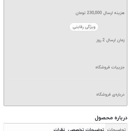
موم پی
پلاس
هزینه ارسال
230,000
تومان
PPLUS
نخ
ویژگی رقابتی
بافت
زمان ارسال
2
روز
بدون
موم
زتا
KORD
جزییات فروشگاه
ZETA
نخ
بافت
درباره‌ی فروشگاه
بدون
موم
امگا
درباره محصول
OMEGA
نخ
توضیحات
توضیحات تخصصی
نظرات