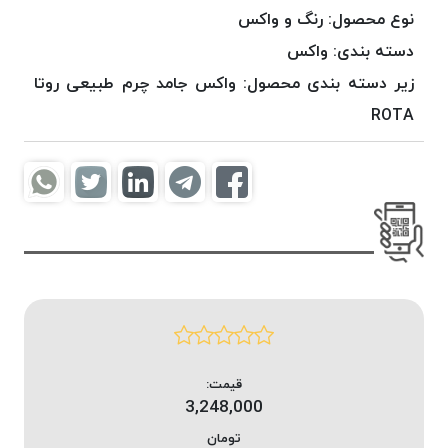
موم
نوع محصول:
رنگ و واکس
خورده
دسته بندی:
واکس
کُرد
زیر دسته بندی محصول:
واکس جامد چرم طبیعی روتا
KORD
نخ
ROTA
بافت
موم
خورده
امگا
OMEGA
نخ بافت
موم
خورده
میلانو
MILANO
قیمت:
نخ
3,248,000
بافت
تومان
موم