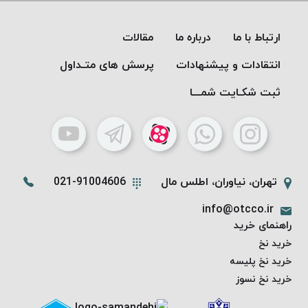
PARMA
نخ
ارتباط با ما
درباره ما
مقالات
دستبندی
DOVE
انتقادات و پیشنهادات
پرسش های متـداول
نخ گلدوزی
ثبت شکـایت شمـــا
FILKRISTAL
نخ
نسوز
Meta-
Aramid
تهران، نیاوران، اطلس مال
021-91004606
&
Para-
info@otcco.ir
Aramid
راهنمای خرید
خرید نخ
خرید نخ پلیسه
خرید نخ نسوز