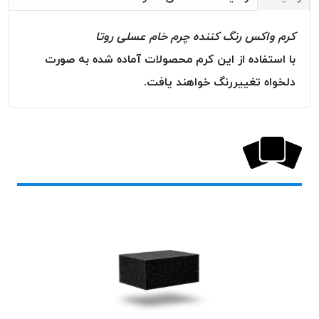
بافت
بدون
کرم واکس رنگ کننده چرم خام عسلی روتا
موم
با استفاده از این کرم محصولات آماده شده به صورت
کُرد
KORD
دلخواه تغییررنگ خواهند یافت.
نخ
توری
پلیسه
نخ
توری
پلیسه
کرد
KORD
OMEGA
نخ
توری
پلیسه
پی