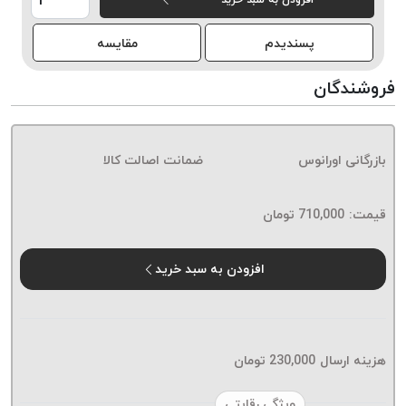
خورده
پسندیدم
مقایسه
لیمکس
LIMAX
فروشندگان
نخ
بافت
موم
بازرگانی اورانوس
ضمانت اصالت کالا
خورده
تریشه
امگا
قیمت:
710,000
تومان
OMEGA
نخ
افزودن به سبد خرید
بافت
بدون
موم
نخ
هزینه ارسال
230,000
تومان
بافت
بدون
ویژگی رقابتی