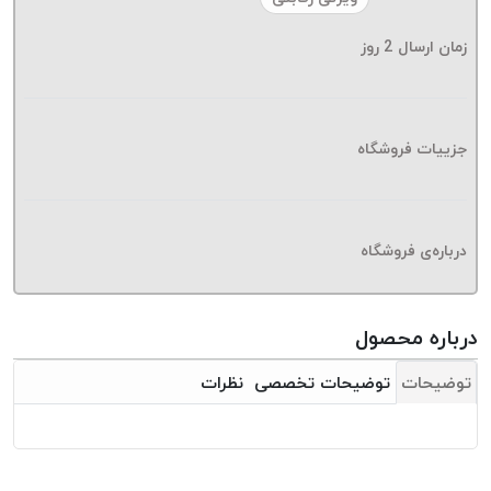
موم پی
پلاس
زمان ارسال
2
روز
PPLUS
نخ
بافت
جزییات فروشگاه
بدون
موم
زتا
KORD
درباره‌ی فروشگاه
ZETA
نخ
بافت
درباره محصول
بدون
توضیحات
توضیحات تخصصی
نظرات
موم
امگا
OMEGA
نخ