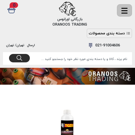
0
✖
بازرگانی اورانوس
ORANOOS TRADING
دسته بندی محصولات
نخ
نخ
021-91004606
ارسال
تهران/ تهران
دوخت
رنگ و
واکس
نخ دوخت
اکوسپون
پرایمر
EKOSPUNE
چسب
نخ دوخت
پلی آرت
بند
POLYART
کفش
نخ
ملزومات
دوخت
گاردا
قدک
GARDA
نخ