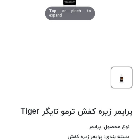
دوخت
Tap or pinch to
کومو
expand
COMO
نخ
دوخت
دلتا
DELTA
نخ
دوخت
اکو
E.K.O
نخ
بافت
پرایمر زیره کفش ترمو تایگر Tiger
موم
خورده
نخ
نوع محصول:
پرایمر
بافت
دسته بندی:
پرایمر زیره کفش