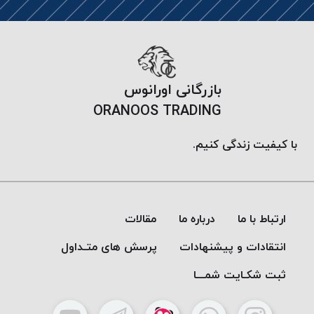
پلاس
PPLUS
نخ
توری
بازرگانی اورانوس
پلیسه
بتا
ORANOOS TRADING
KORD
BETA
با کیفیت زندگی کنیم.
دوک
های
متراژ
پایین
ارتباط با ما
درباره ما
مقالات
امگا
انتقادات و پیشنهادات
پرسش های متـداول
OMEGA
ونتو
ثبت شکـایت شمـــا
VENTO
پارما