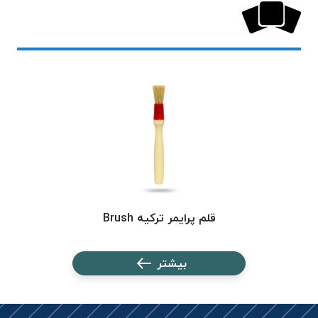
بافت
بدون
موم
کُرد
KORD
نخ
توری
پلیسه
نخ
توری
پلیسه
کرد
قلم پرایمر ترکیه Brush
KORD
OMEGA
نخ
بیشتر
توری
پلیسه
پی