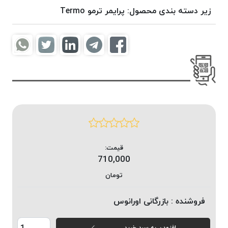
موم
زیر دسته بندی محصول:
پرایمر ترمو Termo
خورده
کُرد
KORD
نخ
بافت
موم
خورده
امگا
OMEGA
نخ بافت
قیمت:
موم
710,000
خورده
میلانو
تومان
MILANO
فروشنده :
بازرگانی اورانوس
نخ
بافت
موم
افزودن به سبد خرید