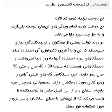
بافت
توضیحات
توضیحات تخصصی
نظرات
بدون
موم
نخ دوخت ترکیه کومو کد 629
کُرد
نخ دوخت کومو تمام ویژگی‌های نخ‌های دوخت پلی‌آرت
KORD
را به جز چند مورد دارا می‌باشد.
نخ
توری
در روند تولید بعضی از همکاران و تولید‌کنندگان نیازی
پلیسه
نمی‌بینند که نخ را با آخرین تکنولوژی آن استفاده کنند.
نخ
دستگاه‌های مورد استفاده آنها به روز دنیا نمی‌باشند و
توری
پلیسه
دستگاه‌هایی هستند که عموما 30 - 40 سال و حتی 50
کرد
سال عمر دارند. این دستگاه‌ها گام‌های خیلی آرامی را
KORD
روی کالای مورد دوختشان دارند. محصولاتی همچون چرم
OMEGA
پارچه، اسفنج و یا از این قبیل جنس‌ها تولیدکننده را
نخ
راغب می‌کند که از نخ‌هایی با سطح استاندارد پایین‌تری را
توری
پلیسه
مورد استفاده قرار دهند.
پی