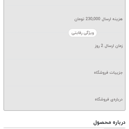
موم پی
پلاس
PPLUS
هزینه ارسال
230,000
تومان
نخ
ویژگی رقابتی
بافت
بدون
زمان ارسال
2
روز
موم
زتا
KORD
ZETA
جزییات فروشگاه
نخ
بافت
بدون
درباره‌ی فروشگاه
موم
امگا
OMEGA
درباره محصول
نخ