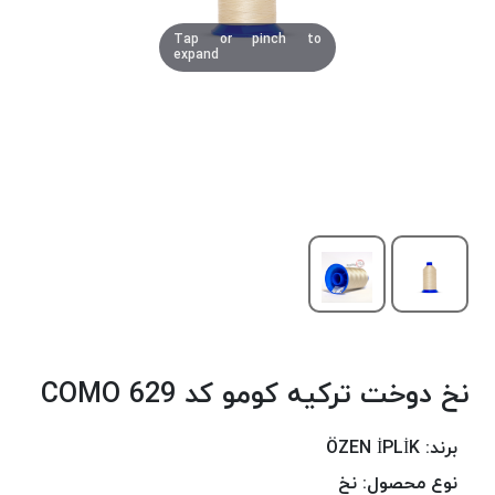
دوخت
Tap or pinch to
کومو
expand
COMO
نخ
دوخت
دلتا
DELTA
نخ
دوخت
اکو
E.K.O
نخ
بافت
نخ دوخت ترکیه کومو کد 629 COMO
موم
خورده
نخ
برند:
ÖZEN İPLİK
بافت
نوع محصول:
نخ