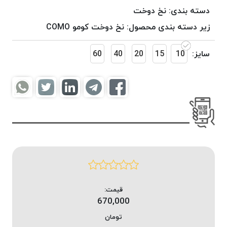
موم
دسته بندی:
نخ دوخت
خورده
زیر دسته بندی محصول:
نخ دوخت کومو COMO
کُرد
KORD
سایز:
10
15
20
40
60
نخ
بافت
موم
خورده
امگا
OMEGA
نخ بافت
موم
خورده
میلانو
MILANO
قیمت:
670,000
نخ
بافت
تومان
موم