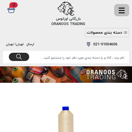
0
✖
بازرگانی اورانوس
ORANOOS TRADING
دسته بندی محصولات
نخ
نخ
021-91004606
ارسال
تهران/ تهران
دوخت
رنگ و
واکس
نخ دوخت
اکوسپون
پرایمر
EKOSPUNE
چسب
نخ دوخت
پلی آرت
بند
POLYART
کفش
نخ
ملزومات
دوخت
گاردا
قدک
GARDA
نخ