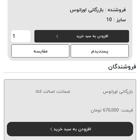
خورده
فروشنده :
بازرگانی اورانوس
لیمکس
سایز :
10
LIMAX
نخ
افزودن به سبد خرید
بافت
موم
پسندیدم
مقایسه
خورده
تریشه
فروشندگان
امگا
OMEGA
نخ
بازرگانی اورانوس
ضمانت اصالت کالا
بافت
بدون
قیمت:
670,000
تومان
موم
نخ
بافت
افزودن به سبد خرید
بدون