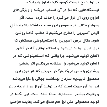
در تولید نخ دوخت کومو، کارخانه اوزن‌ایپلیک،
پلاس
ایستگاه‌هایی که نخ در آن استاپ می‌کند و ویژگی‌های
PPLUS
افزون روی آن قرار می‌گیرد را حذف کرده است. اگر
نخ
توری
بخوایم مثالی در خصوص این مطلب داشته باشیم مثال
پلیسه
قرص آسپرین را مطرح می‌کنیم تا مطلب کاملا روشن
بتا
شود. مثال قرص آسپرین یا استامینوفنی هستش که
KORD
توی ایران تولید می‌شود و استامینوفنی که در کشور
BETA
آلمان تولید می‌شود. چرا وقتی که استامینوفنی که در
دوک
های
آلمان تولید می‌شود را استفاده می‌کنیم اثر بخشی
متراژ
بیشتری را حس می‌کنیم؟ در صورتی که هر دوی این
پایین
امگا
محصول تاییدیه سازمان بهداشت جهانی را دارا می‌باشد.
OMEGA
این به آن جهت است که در تولید آن از مواد اولیه بالاتر
ونتو
و رعایت بیشتر استاندارها لحاظ شده است. این نکته در
VENTO
تولید محصولی مثل نخ هم صدق می‌کند. رعایت مراحلی
پارما