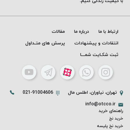
با کیفیت زندگی کنیم.
ارتباط با ما
درباره ما
مقالات
انتقادات و پیشنهادات
پرسش های متـداول
ثبت شکـایت شمـــا
تهران، نیاوران، اطلس مال
021-91004606
info@otcco.ir
راهنمای خرید
خرید نخ
خرید نخ پلیسه