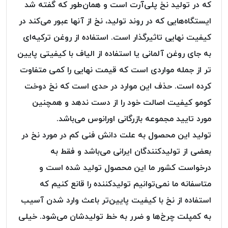
که در تولید نخ پلی‌آرت است و همان‌طور که گفته شد
PARMA
نخ
ایستگاه‌هایی که در روند تولید، نخ از آنها عبور می‌کند در
دستبندی
کیفیت نهایی تاثیرگذار است. استفاده از روغن ترکیه‌ای
DOVE
به جای روغن آلمانی یا استفاده از الیاف با کیفیتی پایین
نخ گلدوزی
تر از جمله مواردی است که قیمت نهایی را کمی متفاوت
FILKRISTAL
کرده است. حذف این موارد در حدی است که نخ دوخت
نخ
نسوز
کومو کیفیت اصالت خود را از دست ندهد و همچنین
Meta-
مورد تایید مجموعه بازرگانی اورانوس می‌باشد.
Aramid
تولید این محصول به علت دانش فنی کم در مورد نخ در
&
Para-
بعضی از تولیدکنندگان ایرانی می‌باشد و فقط به
Aramid
درخواست کشور ما این محصول تولید شده است و
متاسفانه ما نمی‌توانیم تولیدکننده را قانع کنیم که
استفاده از نخ‌ با کیفیت پایین‌تر باعث وارد شدن آسیب
به کمپلت چرخ‌ها و ضرر به خط تولیدشان می‌شود. خیلی