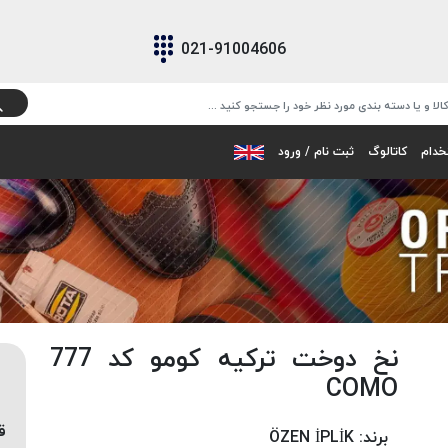
021-91004606
خدام
کاتالوگ
ثبت نام / ورود
نخ دوخت ترکیه کومو کد 777
COMO
ق
برند:
ÖZEN İPLİK