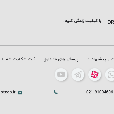
با کیفیت زندگی کنیم.
OR
ات و پیشنهادات
پرسش های متـداول
ثبت شکـایت شمـــا
otcco.ir
021-91004606