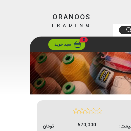
ORANOOS
TRADING
0
ارسال
تهران/ تهران
سبد خرید
670,000
یمت:
تومان