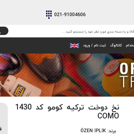
021-91004606
خدام
کاتالوگ
ثبت نام / ورود
نخ دوخت ترکیه کومو کد 1430
COMO
ق
برند:
ÖZEN İPLİK