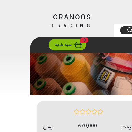
ORANOOS
TRADING
0
ارسال
تهران/ تهران
سبد خرید
670,000
یمت:
تومان