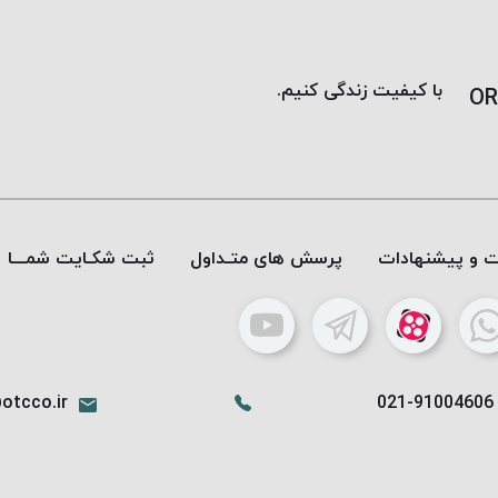
با کیفیت زندگی کنیم.
OR
ات و پیشنهادات
پرسش های متـداول
ثبت شکـایت شمـــا
otcco.ir
021-91004606