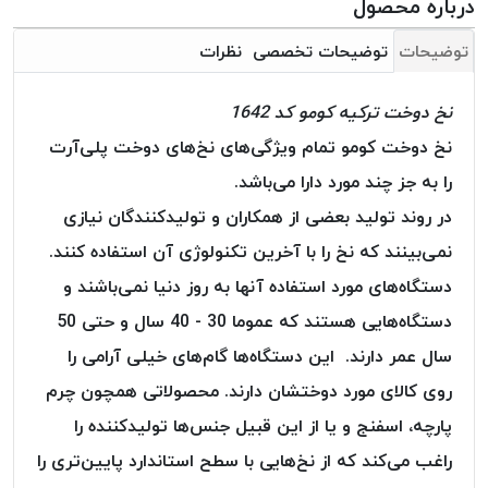
درباره محصول
بافت
بدون
توضیحات
توضیحات تخصصی
نظرات
موم
کُرد
نخ دوخت ترکیه کومو کد 1642
KORD
نخ دوخت کومو تمام ویژگی‌های نخ‌های دوخت پلی‌آرت
نخ
توری
را به جز چند مورد دارا می‌باشد.
پلیسه
در روند تولید بعضی از همکاران و تولید‌کنندگان نیازی
نخ
نمی‌بینند که نخ را با آخرین تکنولوژی آن استفاده کنند.
توری
دستگاه‌های مورد استفاده آنها به روز دنیا نمی‌باشند و
پلیسه
کرد
دستگاه‌هایی هستند که عموما 30 - 40 سال و حتی 50
KORD
سال عمر دارند. این دستگاه‌ها گام‌های خیلی آرامی را
OMEGA
روی کالای مورد دوختشان دارند. محصولاتی همچون چرم
نخ
پارچه، اسفنج و یا از این قبیل جنس‌ها تولیدکننده را
توری
پلیسه
راغب می‌کند که از نخ‌هایی با سطح استاندارد پایین‌تری را
پی