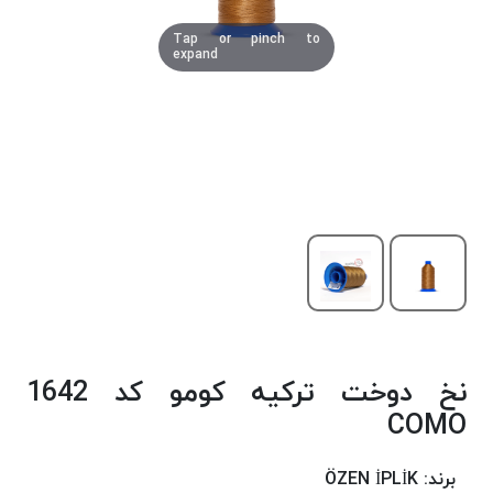
دوخت
Tap or pinch to
کومو
expand
COMO
نخ
دوخت
دلتا
DELTA
نخ
دوخت
اکو
E.K.O
نخ
بافت
نخ دوخت ترکیه کومو کد 1642
موم
خورده
COMO
نخ
بافت
برند:
ÖZEN İPLİK