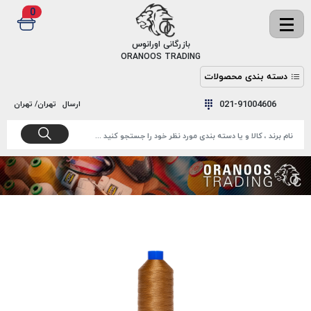
0
✖
بازرگانی اورانوس
ORANOOS TRADING
دسته بندی محصولات
نخ
نخ
021-91004606
ارسال
تهران/ تهران
دوخت
رنگ و
واکس
نخ دوخت
اکوسپون
پرایمر
EKOSPUNE
چسب
نخ دوخت
پلی آرت
بند
POLYART
کفش
نخ
ملزومات
دوخت
گاردا
قدک
GARDA
نخ