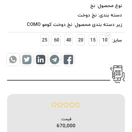
موم
نوع محصول:
نخ
خورده
دسته بندی:
نخ دوخت
کُرد
زیر دسته بندی محصول:
نخ دوخت کومو COMO
KORD
نخ
سایز:
10
15
20
40
60
25
بافت
موم
خورده
امگا
OMEGA
نخ بافت
موم
خورده
میلانو
MILANO
نخ
قیمت:
بافت
670,000
موم