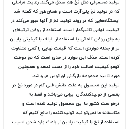
تولید محصولی مثل نخ هم صدق می‌کند. رعایت مراحلی
PARMA
نخ
که در تولید نخ پلی‌آرت است و همان‌طور که گفته شد
دستبندی
ایستگاه‌هایی که در روند تولید، نخ از آنها عبور می‌کند در
DOVE
کیفیت نهایی تاثیرگذار است. استفاده از روغن ترکیه‌ای
نخ گلدوزی
به جای روغن آلمانی یا استفاده از الیاف با کیفیتی پایین
FILKRISTAL
تر از جمله مواردی است که قیمت نهایی را کمی متفاوت
نخ
نسوز
کرده است. حذف این موارد در حدی است که نخ دوخت
Meta-
کومو کیفیت اصالت خود را از دست ندهد و همچنین
Aramid
مورد تایید مجموعه بازرگانی اورانوس می‌باشد.
&
تولید این محصول به علت دانش فنی کم در مورد نخ در
Para-
Aramid
بعضی از تولیدکنندگان ایرانی می‌باشد و فقط به
درخواست کشور ما این محصول تولید شده است و
متاسفانه ما نمی‌توانیم تولیدکننده را قانع کنیم که
استفاده از نخ‌ با کیفیت پایین‌تر باعث وارد شدن آسیب