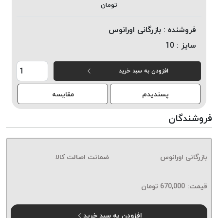
تومان
خورده
لیمکس
فروشنده :
بازرگانی اورانوس
LIMAX
سایز :
10
نخ
بافت
افزودن به سبد خرید
موم
خورده
پسندیدم
مقایسه
تریشه
امگا
فروشندگان
OMEGA
نخ
بافت
بازرگانی اورانوس
ضمانت اصالت کالا
بدون
موم
نخ
قیمت:
670,000
تومان
بافت
بدون
افزودن به سبد خرید