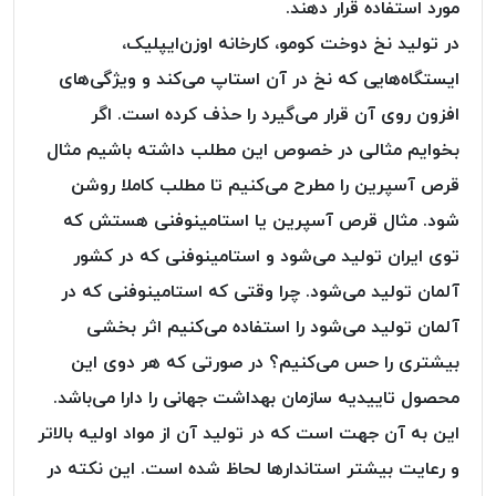
مورد استفاده قرار دهند.
پلاس
در تولید نخ دوخت کومو، کارخانه اوزن‌ایپلیک،
PPLUS
ایستگاه‌هایی که نخ در آن استاپ می‌کند و ویژگی‌های
نخ
توری
افزون روی آن قرار می‌گیرد را حذف کرده است. اگر
پلیسه
بخوایم مثالی در خصوص این مطلب داشته باشیم مثال
بتا
قرص آسپرین را مطرح می‌کنیم تا مطلب کاملا روشن
KORD
شود. مثال قرص آسپرین یا استامینوفنی هستش که
BETA
توی ایران تولید می‌شود و استامینوفنی که در کشور
دوک
های
آلمان تولید می‌شود. چرا وقتی که استامینوفنی که در
متراژ
آلمان تولید می‌شود را استفاده می‌کنیم اثر بخشی
پایین
بیشتری را حس می‌کنیم؟ در صورتی که هر دوی این
امگا
OMEGA
محصول تاییدیه سازمان بهداشت جهانی را دارا می‌باشد.
ونتو
این به آن جهت است که در تولید آن از مواد اولیه بالاتر
VENTO
و رعایت بیشتر استاندارها لحاظ شده است. این نکته در
پارما