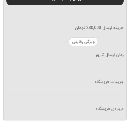
موم پی
پلاس
PPLUS
نخ
هزینه ارسال
230,000
تومان
بافت
بدون
ویژگی رقابتی
موم
زمان ارسال
2
روز
زتا
KORD
ZETA
نخ
جزییات فروشگاه
بافت
بدون
موم
درباره‌ی فروشگاه
امگا
OMEGA
نخ