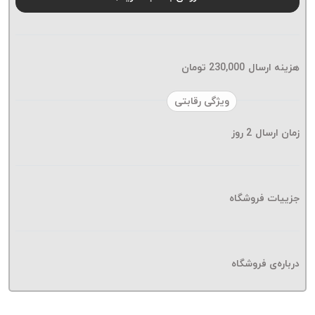
موم پی
پلاس
PPLUS
نخ
هزینه ارسال
230,000
تومان
بافت
بدون
ویژگی رقابتی
موم
زمان ارسال
2
روز
زتا
KORD
ZETA
نخ
جزییات فروشگاه
بافت
بدون
موم
درباره‌ی فروشگاه
امگا
OMEGA
نخ