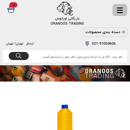
0
✖
بازرگانی اورانوس
ORANOOS TRADING
دسته بندی محصولات
نخ
نخ
021-91004606
ارسال
تهران/ تهران
دوخت
رنگ و
واکس
نخ دوخت
اکوسپون
پرایمر
EKOSPUNE
چسب
نخ دوخت
پلی آرت
بند
POLYART
کفش
نخ
ملزومات
دوخت
گاردا
قدک
GARDA
نخ