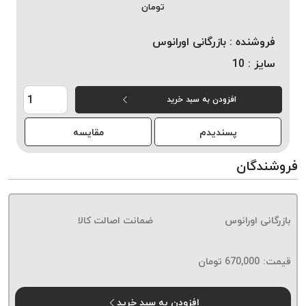
تومان
خورده
لیمکس
فروشنده :
بازرگانی اورانوس
LIMAX
سایز :
10
نخ
بافت
افزودن به سبد خرید
موم
خورده
پسندیدم
مقایسه
تریشه
امگا
فروشندگان
OMEGA
نخ
بافت
بازرگانی اورانوس
ضمانت اصالت کالا
بدون
موم
نخ
قیمت:
670,000
تومان
بافت
بدون
افزودن به سبد خرید