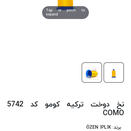
دوخت
Tap or pinch to
کومو
expand
COMO
نخ
دوخت
دلتا
DELTA
نخ
دوخت
اکو
E.K.O
نخ
بافت
نخ دوخت ترکیه کومو کد 5742
موم
خورده
COMO
نخ
بافت
برند:
ÖZEN İPLİK