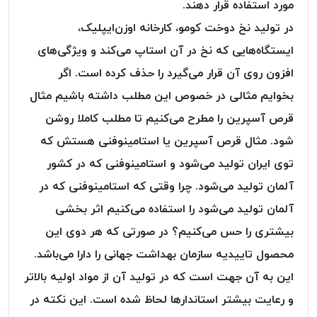
مورد استفاده قرار دهند.
پلاس
در تولید نخ دوخت کومو، کارخانه اوزن‌ایپلیک،
PPLUS
ایستگاه‌هایی که نخ در آن استاپ می‌کند و ویژگی‌های
نخ
توری
افزون روی آن قرار می‌گیرد را حذف کرده است. اگر
پلیسه
بخوایم مثالی در خصوص این مطلب داشته باشیم مثال
بتا
قرص آسپرین را مطرح می‌کنیم تا مطلب کاملا روشن
KORD
شود. مثال قرص آسپرین یا استامینوفنی هستش که
BETA
توی ایران تولید می‌شود و استامینوفنی که در کشور
دوک
های
آلمان تولید می‌شود. چرا وقتی که استامینوفنی که در
متراژ
آلمان تولید می‌شود را استفاده می‌کنیم اثر بخشی
پایین
بیشتری را حس می‌کنیم؟ در صورتی که هر دوی این
امگا
OMEGA
محصول تاییدیه سازمان بهداشت جهانی را دارا می‌باشد.
ونتو
این به آن جهت است که در تولید آن از مواد اولیه بالاتر
VENTO
و رعایت بیشتر استاندارها لحاظ شده است. این نکته در
پارما