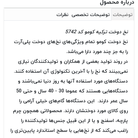
درباره محصول
بافت
بدون
توضیحات
توضیحات تخصصی
نظرات
موم
کُرد
نخ دوخت ترکیه کومو کد 5742
KORD
نخ دوخت کومو تمام ویژگی‌های نخ‌های دوخت پلی‌آرت
نخ
توری
را به جز چند مورد دارا می‌باشد.
پلیسه
در روند تولید بعضی از همکاران و تولید‌کنندگان نیازی
نخ
نمی‌بینند که نخ را با آخرین تکنولوژی آن استفاده کنند.
توری
دستگاه‌های مورد استفاده آنها به روز دنیا نمی‌باشند و
پلیسه
کرد
دستگاه‌هایی هستند که عموما 30 - 40 سال و حتی 50
KORD
سال عمر دارند. این دستگاه‌ها گام‌های خیلی آرامی را
OMEGA
روی کالای مورد دوختشان دارند. محصولاتی همچون چرم
نخ
پارچه، اسفنج و یا از این قبیل جنس‌ها تولیدکننده را
توری
پلیسه
راغب می‌کند که از نخ‌هایی با سطح استاندارد پایین‌تری را
پی