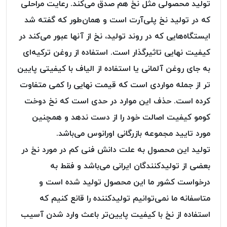
تولید محصولی مثل نخ هم صدق می‌کند. رعایت مراحلی
PARMA
نخ
که در تولید نخ پلی‌آرت است و همان‌طور که گفته شد
دستبندی
ایستگاه‌هایی که در روند تولید، نخ از آنها عبور می‌کند در
DOVE
کیفیت نهایی تاثیرگذار است. استفاده از روغن ترکیه‌ای
نخ گلدوزی
به جای روغن آلمانی یا استفاده از الیاف با کیفیتی پایین
FILKRISTAL
تر از جمله مواردی است که قیمت نهایی را کمی متفاوت
نخ
نسوز
کرده است. حذف این موارد در حدی است که نخ دوخت
Meta-
کومو کیفیت اصالت خود را از دست ندهد و همچنین
Aramid
مورد تایید مجموعه بازرگانی اورانوس می‌باشد.
&
تولید این محصول به علت دانش فنی کم در مورد نخ در
Para-
Aramid
بعضی از تولیدکنندگان ایرانی می‌باشد و فقط به
درخواست کشور ما این محصول تولید شده است و
متاسفانه ما نمی‌توانیم تولیدکننده را قانع کنیم که
استفاده از نخ‌ با کیفیت پایین‌تر باعث وارد شدن آسیب