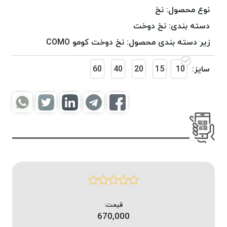
موم
نوع محصول:
نخ
خورده
دسته بندی:
نخ دوخت
کُرد
زیر دسته بندی محصول:
نخ دوخت کومو COMO
KORD
نخ
سایز:
10
15
20
40
60
بافت
موم
خورده
امگا
OMEGA
نخ بافت
موم
خورده
میلانو
MILANO
نخ
قیمت:
بافت
670,000
موم