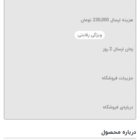
موم پی
پلاس
هزینه ارسال
230,000
تومان
PPLUS
نخ
ویژگی رقابتی
بافت
بدون
زمان ارسال
2
روز
موم
زتا
KORD
ZETA
جزییات فروشگاه
نخ
بافت
بدون
درباره‌ی فروشگاه
موم
امگا
OMEGA
درباره محصول
نخ