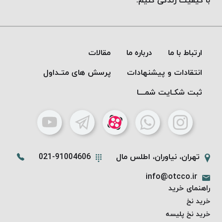
با کیفیت زندگی کنیم.
ارتباط با ما
درباره ما
مقالات
انتقادات و پیشنهادات
پرسش های متـداول
ثبت شکـایت شمـــا
تهران، نیاوران، اطلس مال
021-91004606
info@otcco.ir
راهنمای خرید
خرید نخ
خرید نخ پلیسه