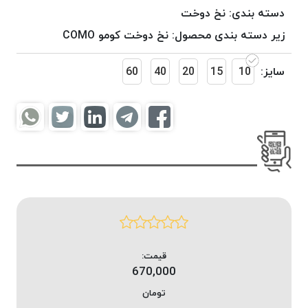
موم
دسته بندی:
نخ دوخت
خورده
زیر دسته بندی محصول:
نخ دوخت کومو COMO
کُرد
KORD
سایز:
10
15
20
40
60
نخ
بافت
موم
خورده
امگا
OMEGA
نخ بافت
موم
خورده
میلانو
MILANO
قیمت:
670,000
نخ
بافت
تومان
موم