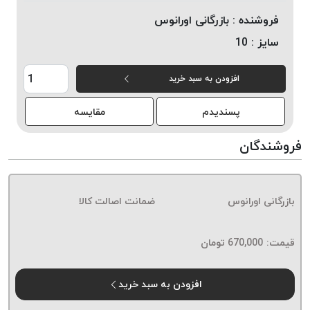
خورده
فروشنده :
بازرگانی اورانوس
لیمکس
سایز :
10
LIMAX
نخ
افزودن به سبد خرید
بافت
موم
پسندیدم
مقایسه
خورده
فروشندگان
تریشه
امگا
OMEGA
نخ
بازرگانی اورانوس
ضمانت اصالت کالا
بافت
بدون
قیمت:
670,000
تومان
موم
نخ
بافت
افزودن به سبد خرید
بدون