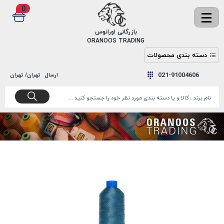
0
✖
بازرگانی اورانوس
ORANOOS TRADING
دسته بندی محصولات
نخ
نخ
021-91004606
ارسال
تهران/ تهران
دوخت
رنگ و
واکس
نخ دوخت
اکوسپون
پرایمر
EKOSPUNE
چسب
نخ دوخت
پلی آرت
بند
POLYART
کفش
نخ
ملزومات
دوخت
گاردا
قدک
GARDA
نخ