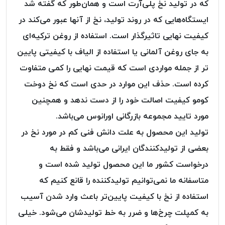
که در تولید نخ پلی‌آرت است و همان‌طور که گفته شد
PARMA
نخ
ایستگاه‌هایی که در روند تولید، نخ از آنها عبور می‌کند در
دستبندی
کیفیت نهایی تاثیرگذار است. استفاده از روغن ترکیه‌ای
DOVE
به جای روغن آلمانی یا استفاده از الیاف با کیفیتی پایین
نخ گلدوزی
تر از جمله مواردی است که قیمت نهایی را کمی متفاوت
FILKRISTAL
کرده است. حذف این موارد در حدی است که نخ دوخت
نخ
نسوز
کومو کیفیت اصالت خود را از دست ندهد و همچنین
Meta-
مورد تایید مجموعه بازرگانی اورانوس می‌باشد.
Aramid
تولید این محصول به علت دانش فنی کم در مورد نخ در
&
بعضی از تولیدکنندگان ایرانی می‌باشد و فقط به
Para-
Aramid
درخواست کشور ما این محصول تولید شده است و
متاسفانه ما نمی‌توانیم تولیدکننده را قانع کنیم که
استفاده از نخ‌ با کیفیت پایین‌تر باعث وارد شدن آسیب
به کمپلت چرخ‌ها و ضرر به خط تولیدشان می‌شود. خیلی