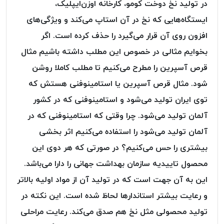
در تولید نخ دوخت کومو، کارخانه اوزن‌ایپلیک،
پلاس
ایستگاه‌هایی که نخ در آن استاپ می‌کند و ویژگی‌های
PPLUS
افزون روی آن قرار می‌گیرد را حذف کرده است. اگر
نخ
توری
بخوایم مثالی در خصوص این مطلب داشته باشیم مثال
پلیسه
قرص آسپرین را مطرح می‌کنیم تا مطلب کاملا روشن
بتا
شود. مثال قرص آسپرین یا استامینوفنی هستش که
KORD
توی ایران تولید می‌شود و استامینوفنی که در کشور
BETA
آلمان تولید می‌شود. چرا وقتی که استامینوفنی که در
دوک
های
آلمان تولید می‌شود را استفاده می‌کنیم اثر بخشی
متراژ
بیشتری را حس می‌کنیم؟ در صورتی که هر دوی این
پایین
محصول تاییدیه سازمان بهداشت جهانی را دارا می‌باشد.
امگا
OMEGA
این به آن جهت است که در تولید آن از مواد اولیه بالاتر
ونتو
و رعایت بیشتر استاندارها لحاظ شده است. این نکته در
VENTO
تولید محصولی مثل نخ هم صدق می‌کند. رعایت مراحلی
پارما