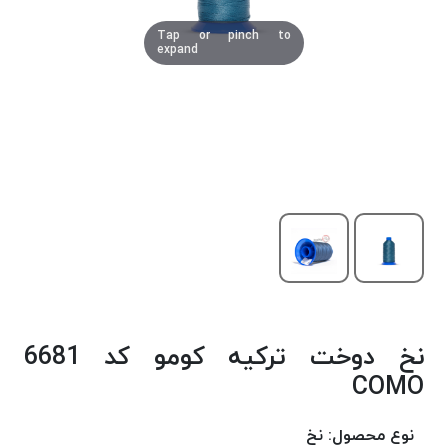
دوخت
Tap or pinch to
کومو
expand
COMO
نخ
دوخت
دلتا
DELTA
نخ
دوخت
اکو
E.K.O
نخ
بافت
نخ دوخت ترکیه کومو کد 6681
موم
خورده
COMO
نخ
بافت
نوع محصول:
نخ