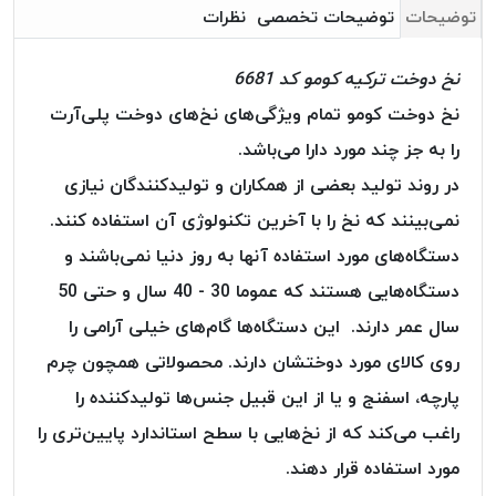
بافت
توضیحات
توضیحات تخصصی
نظرات
بدون
موم
نخ دوخت ترکیه کومو کد 6681
کُرد
نخ دوخت کومو تمام ویژگی‌های نخ‌های دوخت پلی‌آرت
KORD
را به جز چند مورد دارا می‌باشد.
نخ
توری
در روند تولید بعضی از همکاران و تولید‌کنندگان نیازی
پلیسه
نمی‌بینند که نخ را با آخرین تکنولوژی آن استفاده کنند.
نخ
دستگاه‌های مورد استفاده آنها به روز دنیا نمی‌باشند و
توری
دستگاه‌هایی هستند که عموما 30 - 40 سال و حتی 50
پلیسه
کرد
سال عمر دارند. این دستگاه‌ها گام‌های خیلی آرامی را
KORD
روی کالای مورد دوختشان دارند. محصولاتی همچون چرم
OMEGA
پارچه، اسفنج و یا از این قبیل جنس‌ها تولیدکننده را
نخ
راغب می‌کند که از نخ‌هایی با سطح استاندارد پایین‌تری را
توری
پلیسه
مورد استفاده قرار دهند.
پی