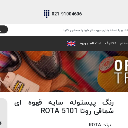
021-91004606
خدام
کاتالوگ
ثبت نام / ورود
رنگ پیستوله سایه قهوه ای
سُماقی روتا 5101 ROTA
ق
برند:
ROTA