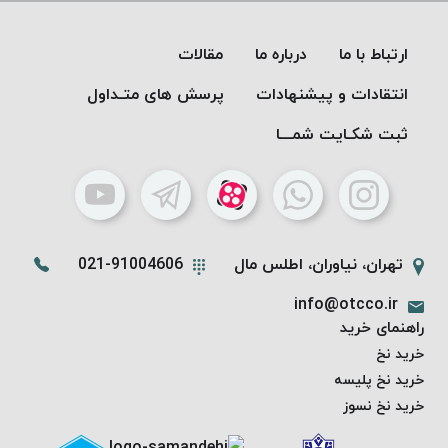
PARMA
نخ
ارتباط با ما
درباره ما
مقالات
دستبندی
DOVE
انتقادات و پیشنهادات
پرسش های متـداول
نخ گلدوزی
ثبت شکـایت شمـــا
FILKRISTAL
نخ
نسوز
Meta-
Aramid
تهران، نیاوران، اطلس مال
021-91004606
&
Para-
info@otcco.ir
Aramid
راهنمای خرید
خرید نخ
خرید نخ پلیسه
خرید نخ نسوز