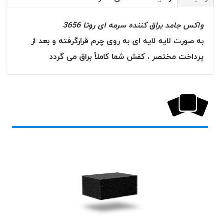
بافت
بدون
واکس جامد براق کننده سرمه ای روتا 3656
موم
به صورت لایه لایه ای به روی چرم قرارگرفته و بعد از
کُرد
KORD
پرداخت مختصر ، کفش شما کاملاً براق می گردد
نخ
توری
پلیسه
نخ
توری
پلیسه
کرد
KORD
OMEGA
نخ
توری
پلیسه
پی