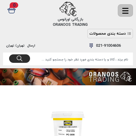
0
✖
بازرگانی اورانوس
ORANOOS TRADING
دسته بندی محصولات
نخ
نخ
021-91004606
ارسال
تهران/ تهران
دوخت
رنگ و
واکس
نخ دوخت
اکوسپون
پرایمر
EKOSPUNE
چسب
نخ دوخت
پلی آرت
بند
POLYART
کفش
نخ
ملزومات
دوخت
گاردا
قدک
GARDA
نخ