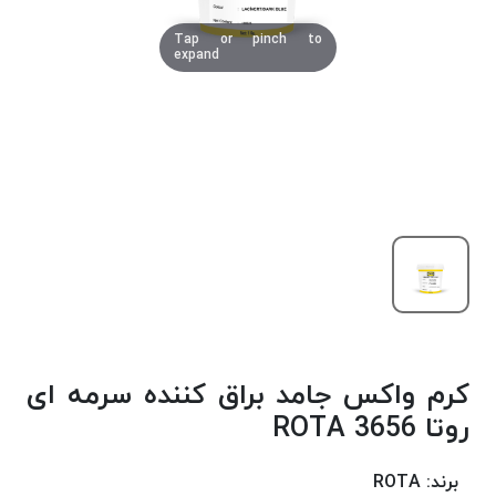
دوخت
Tap or pinch to
کومو
expand
COMO
نخ
دوخت
دلتا
DELTA
نخ
دوخت
اکو
E.K.O
نخ
بافت
کرم واکس جامد براق کننده سرمه ای
موم
خورده
روتا 3656 ROTA
نخ
بافت
برند:
ROTA