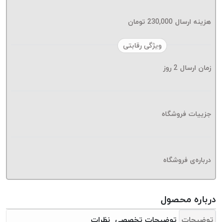
موم پی
پلاس
هزینه ارسال
230,000
تومان
PPLUS
نخ
ویژگی رقابتی
بافت
زمان ارسال
2
روز
بدون
موم
زتا
KORD
جزییات فروشگاه
ZETA
نخ
بافت
درباره‌ی فروشگاه
بدون
موم
امگا
درباره محصول
OMEGA
نخ
توضیحات
توضیحات تخصصی
نظرات