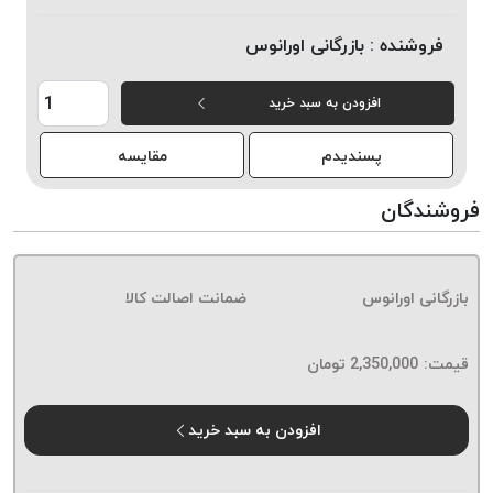
خورده
فروشنده :
بازرگانی اورانوس
لیمکس
LIMAX
افزودن به سبد خرید
نخ
بافت
پسندیدم
مقایسه
موم
خورده
فروشندگان
تریشه
امگا
OMEGA
بازرگانی اورانوس
ضمانت اصالت کالا
نخ
بافت
قیمت:
2,350,000
تومان
بدون
موم
نخ
افزودن به سبد خرید
بافت
بدون