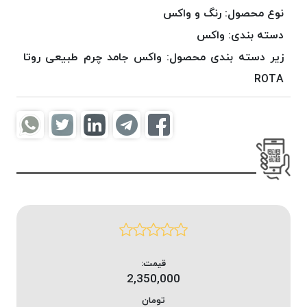
موم
نوع محصول:
رنگ و واکس
خورده
دسته بندی:
واکس
کُرد
زیر دسته بندی محصول:
واکس جامد چرم طبیعی روتا
KORD
نخ
ROTA
بافت
موم
خورده
امگا
OMEGA
نخ بافت
موم
خورده
میلانو
MILANO
قیمت:
نخ
2,350,000
بافت
تومان
موم