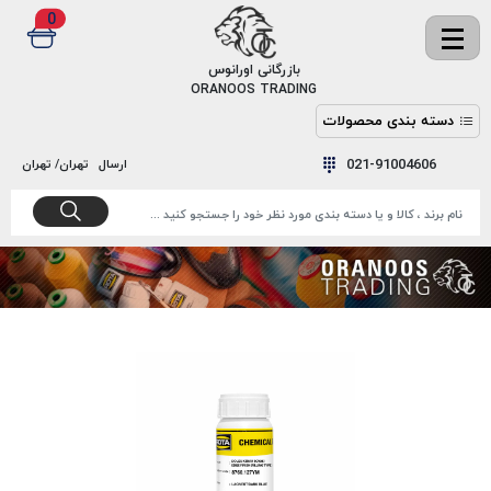
0
✖
بازرگانی اورانوس
ORANOOS TRADING
دسته بندی محصولات
نخ
نخ
021-91004606
ارسال
تهران/ تهران
دوخت
رنگ و
واکس
نخ دوخت
اکوسپون
پرایمر
EKOSPUNE
چسب
نخ دوخت
پلی آرت
بند
POLYART
کفش
نخ
ملزومات
دوخت
گاردا
قدک
GARDA
نخ