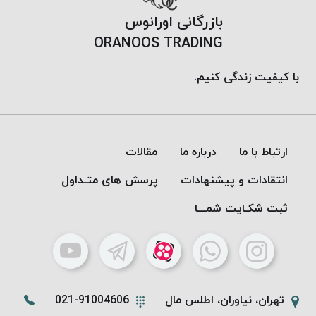
بافت
بازرگانی اورانوس
بدون
ORANOOS TRADING
موم
کُرد
با کیفیت زندگی کنیم.
KORD
نخ
توری
پلیسه
نخ
ارتباط با ما
درباره ما
مقالات
توری
انتقادات و پیشنهادات
پرسش های متـداول
پلیسه
کرد
ثبت شکـایت شمـــا
KORD
OMEGA
نخ
توری
پلیسه
تهران، نیاوران، اطلس مال
021-91004606
پی