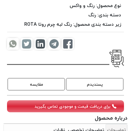
موم
نوع محصول:
رنگ و واکس
خورده
دسته بندی:
رنگ
کُرد
زیر دسته بندی محصول:
رنگ لبه چرم روتا ROTA
KORD
نخ
بافت
موم
خورده
امگا
OMEGA
نخ بافت
پسندیدم
مقایسه
موم
خورده
میلانو
برای دریافت قیمت و موجودی تماس بگیرید
MILANO
نخ
درباره محصول
بافت
توضیحات
توضیحات تخصصی
نظرات
موم