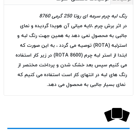
خورده
رنگ لبه چرم سرمه ای روتا 250 گرمی 8760
لیمکس
LIMAX
در اثر برش چرم ،لایه میانی آن هویدا گردیده و نمای
نخ
جالبی به محصول نمی دهد به همین جهت رنگ لبه و
بافت
استرلبه (ROTA) توصیه می گردد ، به این صورت که
موم
ابتدا از استر لبه چرم (ROTA 8600) در زیر کار استفاده
خورده
تریشه
می کنیم سپس بعد خشک شدن و پرداخت مختصر از
امگا
رنگ های لبه در انتهای کار است استفاده می کنیم که
OMEGA
نمای بسیار جالبی به محصول می دهد.
نخ
بافت
بدون
موم
نخ
بافت
بدون