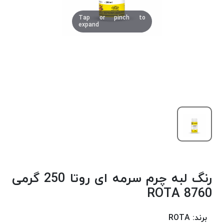
دوخت
Tap or pinch to
کومو
expand
COMO
نخ
دوخت
دلتا
DELTA
نخ
دوخت
اکو
E.K.O
نخ
بافت
رنگ لبه چرم سرمه ای روتا 250 گرمی
موم
خورده
8760 ROTA
نخ
بافت
برند:
ROTA