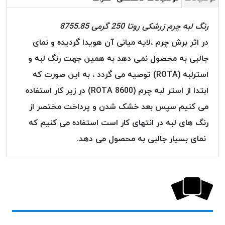
خورده
رنگ لبه چرم زرشکی روتا 250 گرمی 8755.85
لیمکس
LIMAX
در اثر برش چرم ،لایه میانی آن هویدا گردیده و نمای
نخ
جالبی به محصول نمی دهد به همین جهت رنگ لبه و
بافت
استرلبه (ROTA) توصیه می گردد ، به این صورت که
موم
ابتدا از استر لبه چرم (ROTA 8600) در زیر کار استفاده
خورده
تریشه
می کنیم سپس بعد خشک شدن و پرداخت مختصر از
امگا
رنگ های لبه در انتهای کار است استفاده می کنیم که
OMEGA
نمای بسیار جالبی به محصول می دهد.
نخ
بافت
بدون
موم
نخ
بافت
بدون