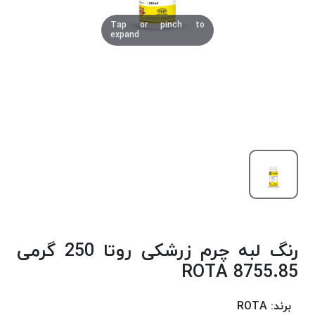
دوخت
Tap or pinch to
کومو
expand
COMO
نخ
دوخت
دلتا
DELTA
نخ
دوخت
اکو
E.K.O
نخ
بافت
رنگ لبه چرم زرشکی روتا 250 گرمی
موم
خورده
8755.85 ROTA
نخ
بافت
برند:
ROTA