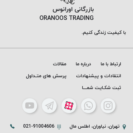
بافت
بازرگانی اورانوس
بدون
ORANOOS TRADING
موم
کُرد
با کیفیت زندگی کنیم.
KORD
نخ
توری
پلیسه
نخ
ارتباط با ما
درباره ما
مقالات
توری
انتقادات و پیشنهادات
پرسش های متـداول
پلیسه
کرد
ثبت شکـایت شمـــا
KORD
OMEGA
نخ
توری
پلیسه
تهران، نیاوران، اطلس مال
021-91004606
پی