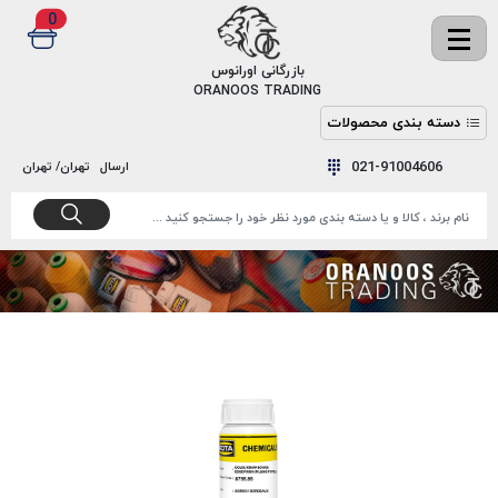
0
✖
بازرگانی اورانوس
ORANOOS TRADING
دسته بندی محصولات
نخ
نخ
021-91004606
ارسال
تهران/ تهران
دوخت
رنگ و
واکس
نخ دوخت
اکوسپون
پرایمر
EKOSPUNE
چسب
نخ دوخت
پلی آرت
بند
POLYART
کفش
نخ
ملزومات
دوخت
گاردا
قدک
GARDA
نخ