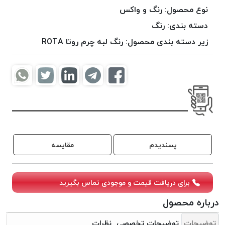
موم
نوع محصول:
رنگ و واکس
خورده
دسته بندی:
رنگ
کُرد
زیر دسته بندی محصول:
رنگ لبه چرم روتا ROTA
KORD
نخ
بافت
موم
خورده
امگا
OMEGA
نخ بافت
پسندیدم
مقایسه
موم
خورده
میلانو
برای دریافت قیمت و موجودی تماس بگیرید
MILANO
نخ
درباره محصول
بافت
توضیحات
توضیحات تخصصی
نظرات
موم