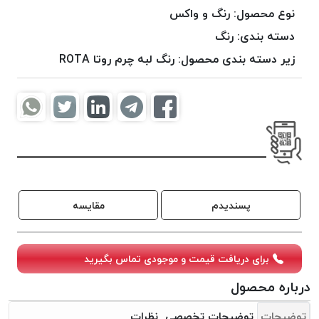
موم
نوع محصول:
رنگ و واکس
خورده
دسته بندی:
رنگ
کُرد
زیر دسته بندی محصول:
رنگ لبه چرم روتا ROTA
KORD
نخ
بافت
موم
خورده
امگا
OMEGA
نخ بافت
پسندیدم
مقایسه
موم
خورده
میلانو
برای دریافت قیمت و موجودی تماس بگیرید
MILANO
نخ
درباره محصول
بافت
توضیحات
توضیحات تخصصی
نظرات
موم