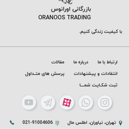
بافت
بازرگانی اورانوس
بدون
ORANOOS TRADING
موم
کُرد
با کیفیت زندگی کنیم.
KORD
نخ
توری
پلیسه
نخ
ارتباط با ما
درباره ما
مقالات
توری
انتقادات و پیشنهادات
پرسش های متـداول
پلیسه
کرد
ثبت شکـایت شمـــا
KORD
OMEGA
نخ
توری
پلیسه
تهران، نیاوران، اطلس مال
021-91004606
پی