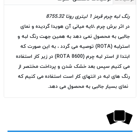
خورده
رنگ لبه چرم قرمز 1 لیتری روتا 8755.32
لیمکس
LIMAX
در اثر برش چرم ،لایه میانی آن هویدا گردیده و نمای
نخ
جالبی به محصول نمی دهد به همین جهت رنگ لبه و
بافت
استرلبه (ROTA) توصیه می گردد ، به این صورت که
موم
ابتدا از استر لبه چرم (ROTA 8600) در زیر کار استفاده
خورده
تریشه
می کنیم سپس بعد خشک شدن و پرداخت مختصر از
امگا
رنگ های لبه در انتهای کار است استفاده می کنیم که
OMEGA
نمای بسیار جالبی به محصول می دهد.
نخ
بافت
بدون
موم
نخ
بافت
بدون