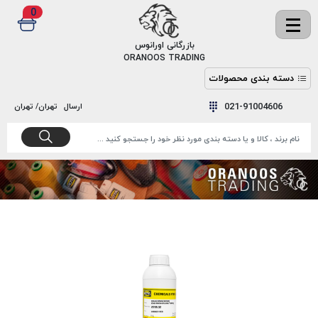
0
✖
بازرگانی اورانوس
ORANOOS TRADING
دسته بندی محصولات
نخ
نخ
021-91004606
ارسال
تهران/ تهران
دوخت
رنگ و
واکس
نخ دوخت
اکوسپون
پرایمر
EKOSPUNE
چسب
نخ دوخت
پلی آرت
بند
POLYART
کفش
نخ
ملزومات
دوخت
گاردا
قدک
GARDA
نخ