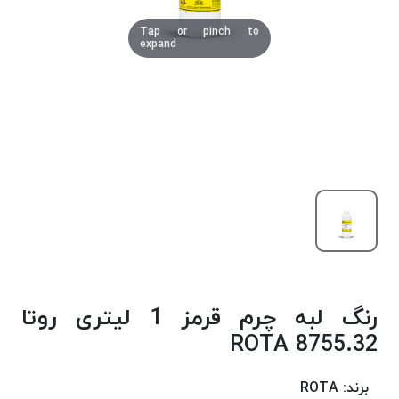
دوخت
Tap or pinch to
کومو
expand
COMO
نخ
دوخت
دلتا
DELTA
نخ
دوخت
اکو
E.K.O
نخ
بافت
رنگ لبه چرم قرمز 1 لیتری روتا
موم
خورده
8755.32 ROTA
نخ
بافت
برند:
ROTA