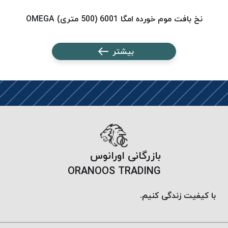
پلاس
نخ بافت موم خورده امگا 6001 (500 متری) OMEGA
نخ ب
PPLUS
نخ
بیشتر
توری
پلیسه
بتا
KORD
BETA
دوک
های
متراژ
پایین
بازرگانی اورانوس
امگا
ORANOOS TRADING
OMEGA
ونتو
با کیفیت زندگی کنیم.
VENTO
پارما