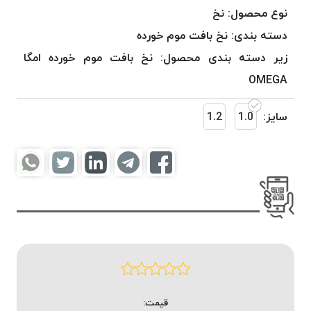
موم
نوع محصول:
نخ
خورده
دسته بندی:
نخ بافت موم خورده
کُرد
زیر دسته بندی محصول:
نخ بافت موم خورده امگا
KORD
نخ
OMEGA
بافت
موم
سایز:
1.0
1.2
خورده
امگا
OMEGA
نخ بافت
موم
خورده
میلانو
MILANO
نخ
بافت
قیمت:
موم