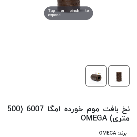
دوخت
Tap or pinch to
کومو
expand
COMO
نخ
دوخت
دلتا
DELTA
نخ
دوخت
اکو
E.K.O
نخ
بافت
نخ بافت موم خورده امگا 6007 (500
موم
خورده
متری) OMEGA
نخ
بافت
برند:
OMEGA