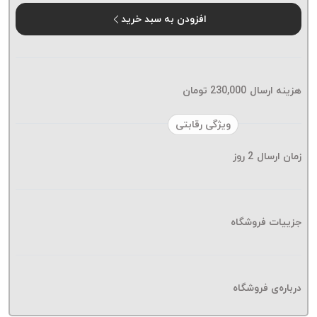
موم پی
افزودن به سبد خرید
پلاس
PPLUS
نخ
بافت
هزینه ارسال
230,000
تومان
بدون
موم
ویژگی رقابتی
زتا
KORD
زمان ارسال
2
روز
ZETA
نخ
بافت
جزییات فروشگاه
بدون
موم
امگا
OMEGA
درباره‌ی فروشگاه
نخ