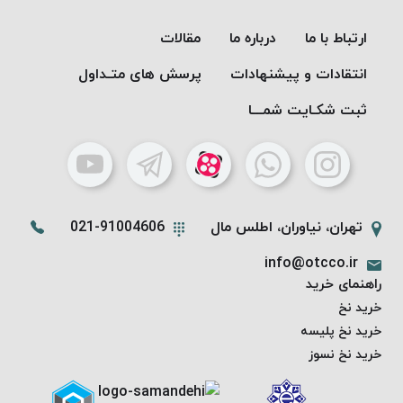
PARMA
نخ
ارتباط با ما
درباره ما
مقالات
دستبندی
انتقادات و پیشنهادات
پرسش های متـداول
DOVE
نخ گلدوزی
ثبت شکـایت شمـــا
FILKRISTAL
نخ
نسوز
Meta-
Aramid
تهران، نیاوران، اطلس مال
021-91004606
&
info@otcco.ir
Para-
راهنمای خرید
Aramid
خرید نخ
خرید نخ پلیسه
خرید نخ نسوز