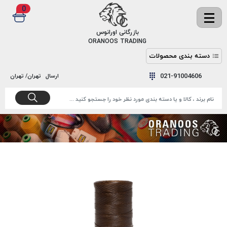
0
✖
بازرگانی اورانوس
ORANOOS TRADING
دسته بندی محصولات
نخ
نخ
021-91004606
ارسال
تهران/ تهران
دوخت
رنگ و
واکس
نخ دوخت
اکوسپون
پرایمر
EKOSPUNE
چسب
نخ دوخت
پلی آرت
بند
POLYART
کفش
نخ
ملزومات
دوخت
گاردا
قدک
GARDA
نخ