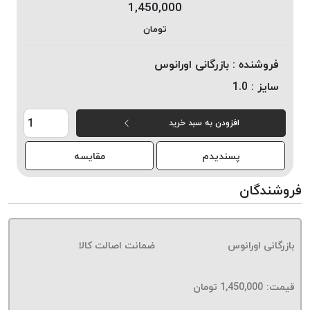
1,450,000
خورده
تومان
لیمکس
LIMAX
فروشنده :
بازرگانی اورانوس
نخ
سایز :
1.0
بافت
موم
افزودن به سبد خرید
خورده
تریشه
پسندیدم
مقایسه
امگا
OMEGA
فروشندگان
نخ
بافت
بدون
بازرگانی اورانوس
ضمانت اصالت کالا
موم
نخ
بافت
قیمت:
1,450,000
تومان
بدون